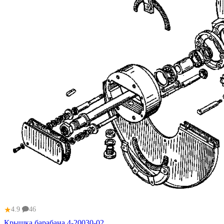
★
4.9
46
Крышка барабана 4-20030-02