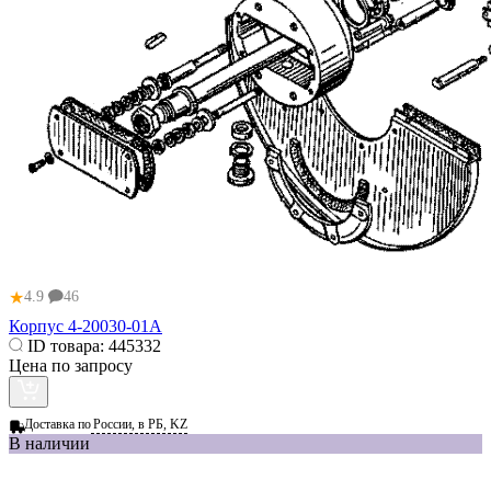
★
4.9
46
Корпус 4-20030-01А
ID товара:
445332
Цена по запросу
Доставка по
России, в РБ, KZ
В наличии