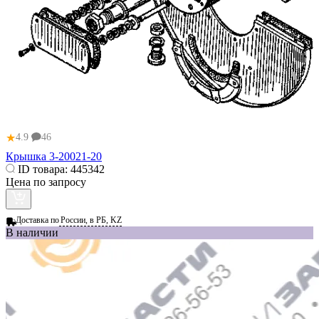
★
4.9
46
Крышка 3-20021-20
ID товара:
445342
Цена по запросу
Доставка по
России, в РБ, KZ
В наличии