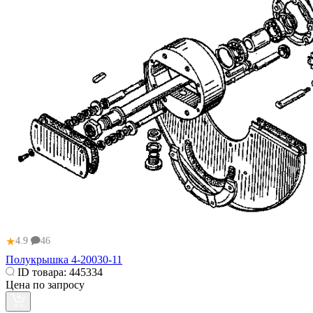
★
4.9
46
Полукрышка 4-20030-11
ID товара:
445334
Цена по запросу