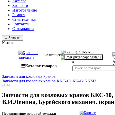
Каталог
Запчасти
Изготовление
Ремонт
Спецтехника
Контакты
О компании
← Закрыть
Каталог
+7 (351) 218-59-40
Челябинск
mail@kranzapchasti.ru
☰
Каталог товаров
Запчасти для козловых кранов
Запчасти для козловых кранов ККС-10, КК-12.5 УМЗ...
28334
Запчасти для козловых кранов ККС-10, 
В.И.Ленина, Бурейского механич. (кран
Передвижение грузовой тележки