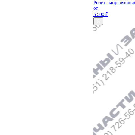
Ролик напрвляющий
от
5 500 ₽