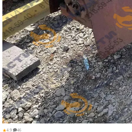
★
4.9
46