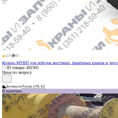
★
4.9
46
Кольцо МУВП для лебедок мостовых, башенных кранов и друг
ID товара:
492365
Цена по запросу
Доставка по
России, в РБ, KZ
В наличии