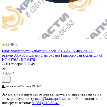
★
4.9
46
Блок полиспаста (канатный блок) КС-5476А.405.20.000
размер 300х80 полиамид автокрана Газпромкран (Камышин)
КС-6476А, КС-6476
ID товара:
392049
от
4 000 ₽
Доставка по
России, в РБ, KZ
Заказать
на нашем сайте или вы можете отправить заявку на
электронную почту
mail@kranzapchasti.ru
, либо позвонить по
номеру телефона:
8 (351) 218-59-40