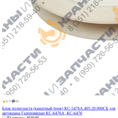
★
4.9
46
Блок полиспаста (канатный блок) КС-5476А.405.20.000СБ для
автокрана Газпромкран КС-6476А, КС-6476
ID товара:
402048