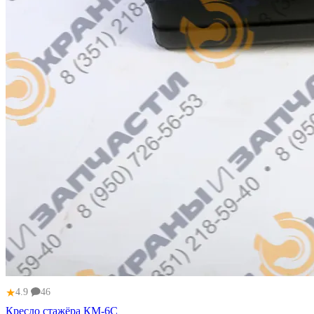
★
4.9
46
Кресло стажёра КМ-6С