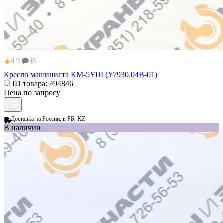
★
4.9
46
Кресло машиниста КМ-5УШ (У7930.04В-01)
ID товара:
494846
Цена по запросу
Доставка по
России, в РБ, KZ
В наличии