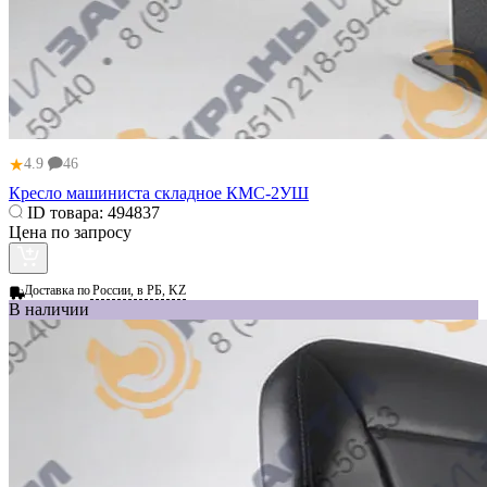
★
4.9
46
Кресло машиниста складное КМС-2УШ
ID товара:
494837
Цена по запросу
Доставка по
России, в РБ, KZ
В наличии