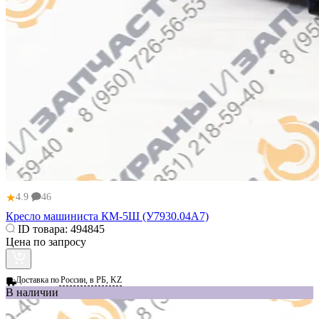
★
4.9
46
Кресло машиниста КМ-5Ш (У7930.04А7)
ID товара:
494845
Цена по запросу
Доставка по
России, в РБ, KZ
В наличии