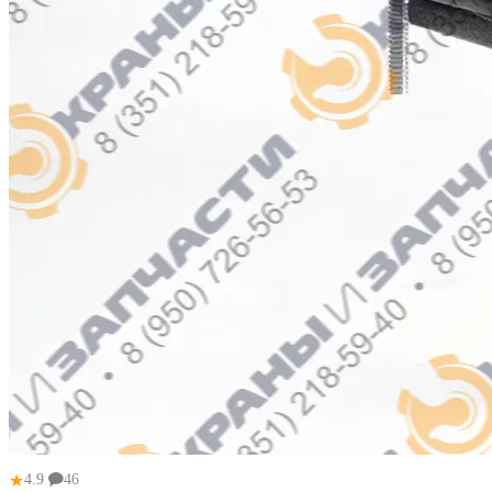
★
4.9
46