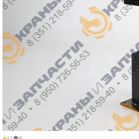
★
4.9
46