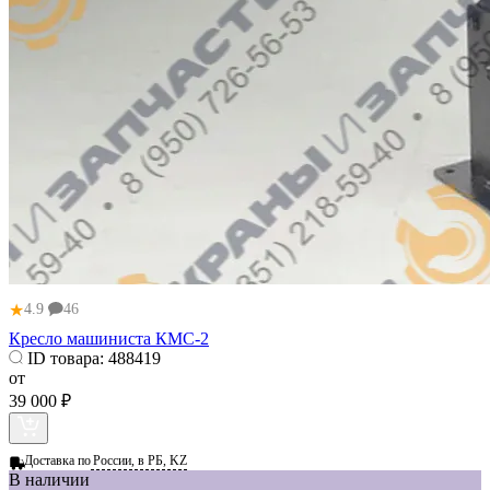
★
4.9
46
Кресло машиниста КМС-2
ID товара:
488419
от
39 000 ₽
Доставка по
России, в РБ, KZ
В наличии