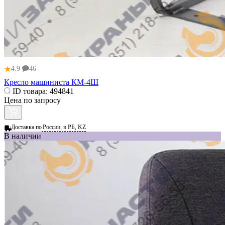
★
4.9
46
Кресло машиниста КМ-4Ш
ID товара:
494841
Цена по запросу
Доставка по
России, в РБ, KZ
В наличии