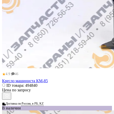
★
4.9
46
Кресло машиниста КМ-85
ID товара:
494840
Цена по запросу
Доставка по
России, в РБ, KZ
В наличии