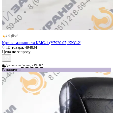
★
4.9
46
Кресло машиниста КМС-1 (У7920.07, ККС‑2)
ID товара:
494834
Цена по запросу
Доставка по
России, в РБ, KZ
В наличии