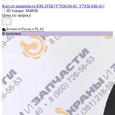
Кресло машиниста КМ-3УШ (У7930.04-01, У7930.04Б-01)
ID товара:
494838
Цена по запросу
Доставка по
России, в РБ, KZ
В наличии