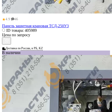
★
4.9
46
Панель защитная крановая ТСД-250У3
ID товара:
405989
Цена по запросу
Доставка по
России, в РБ, KZ
В наличии