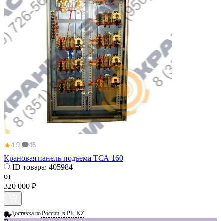
★
4.9
46
Крановая панель подъема ТСА-160
ID товара:
405984
от
320 000 ₽
Доставка по
России, в РБ, KZ