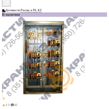
Доставка по
России, в РБ, KZ
В наличии
★
4.9
46