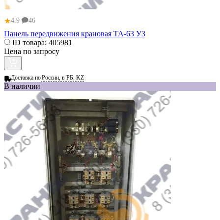
★
4.9
46
Панель передвижения крановая ТА-63 У3
ID товара:
405981
Цена по запросу
Доставка по
России, в РБ, KZ
В наличии