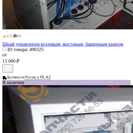
★
4.9
46
Шкаф управления козловым, мостовым, башенным краном
ID товара:
490325
от
15 000 ₽
Доставка по
России, в РБ, KZ
В наличии