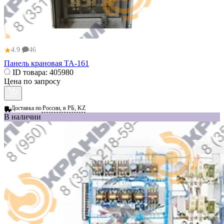
★
4.9
46
Панель крановая ТА-161
ID товара:
405980
Цена по запросу
Доставка по
России, в РБ, KZ
В наличии