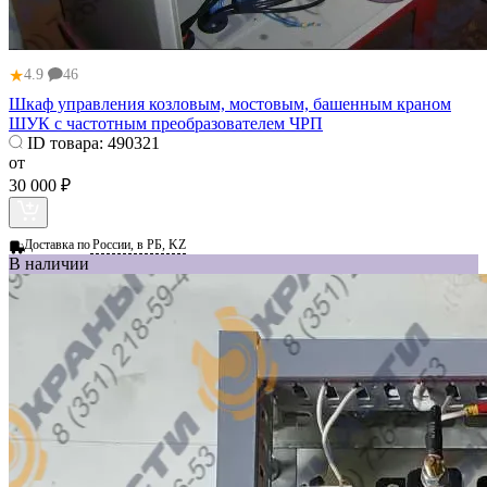
★
4.9
46
Шкаф управления козловым, мостовым, башенным краном
ШУК c частотным преобразователем ЧРП
ID товара:
490321
от
30 000 ₽
Доставка по
России, в РБ, KZ
В наличии