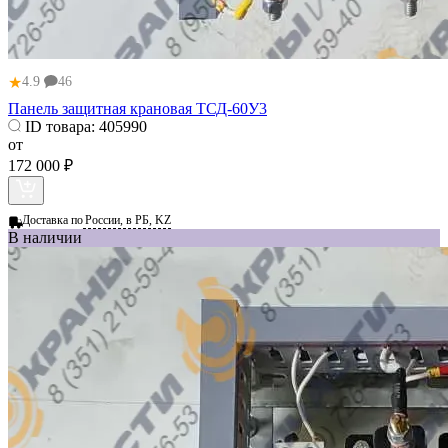
★
4.9
46
Панель защитная крановая ТСД-60У3
ID товара:
405990
от
172 000 ₽
Доставка по
России, в РБ, KZ
В наличии