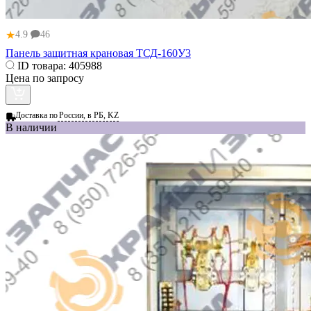
★
4.9
46
Панель защитная крановая ТСД-160У3
ID товара:
405988
Цена по запросу
Доставка по
России, в РБ, KZ
В наличии