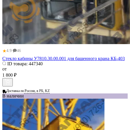
★
4.9
46
Стекло кабины У7810.30.00.001 для башенного крана КБ-403
ID товара:
447340
от
1 800 ₽
Доставка по
России, в РБ, KZ
В наличии