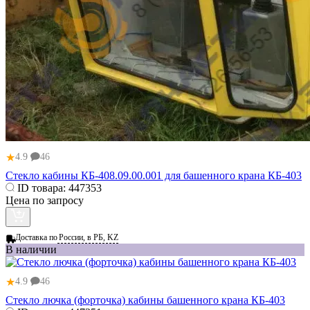
★
4.9
46
Стекло кабины КБ-408.09.00.001 для башенного крана КБ-403
ID товара:
447353
Цена по запросу
Доставка по
России, в РБ, KZ
В наличии
★
4.9
46
Стекло лючка (форточка) кабины башенного крана КБ-403