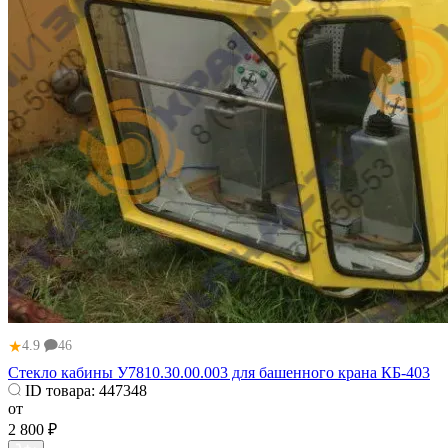
★
4.9
46
Стекло кабины У7810.30.00.003 для башенного крана КБ-403
ID товара:
447348
от
2 800 ₽