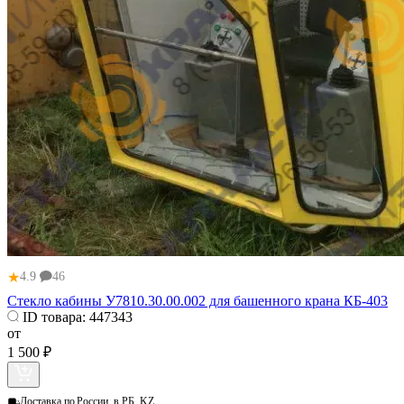
★
4.9
46
Стекло кабины У7810.30.00.002 для башенного крана КБ-403
ID товара:
447343
от
1 500 ₽
Доставка по
России, в РБ, KZ