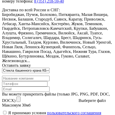
номеру телефона:
8 (351) 218-59-40
Доставка по всей России и СНГ:
Биробиджан, Пучеж, Болохово, Питкяранта, Малая Вишера,
Несвиж, Балашов, Стародуб, Саянск, Каратау, Приволжск,
Атбасар, Ханты-Мансийск, Костерёво, Жуков, Темников,
Гвардейск, Петропавловск-Камчатский, Крупки, Бабушкин,
Алушта, Фрязино, Гремячинск, Вилюйск, Аксай, Туапсе,
Владимир, Солигалич, Шардара, Брест, Шадринск, Гусь-
Хрустальный, Талдом, Курлово, Вилючинск, Новый Уренгой,
Новая Ляля, Ленинск-Кузнецкий, Фаниполь, Сельцо,
Навашино, Гаврилов Посад, Адыгейск, Нижняя Тура, Глазов,
Щёкино, Бутурлиновка, Моздок, Гуково, Салават,
Железноводск...
Оставить заявку
Вы можете прикрепить файлы (только JPG, PNG, PDF, DOC,
DOCX)
Выберите файл
Максимум 30мб
Я принимаю условия
пользовательского соглашения