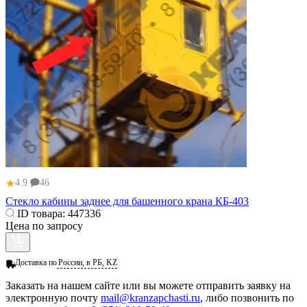
★
4.9
46
Стекло кабины заднее для башенного крана КБ-403
ID товара:
447336
Цена по запросу
Доставка по
России, в РБ, KZ
Заказать
на нашем сайте или вы можете отправить заявку на
электронную почту
mail@kranzapchasti.ru
, либо позвонить по