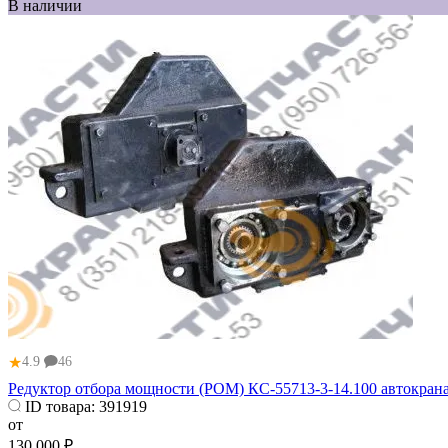
В наличии
★
4.9
46
Редуктор отбора мощности (РОМ) КС-55713-3-14.100 автокран
ID товара:
391919
от
130 000 ₽