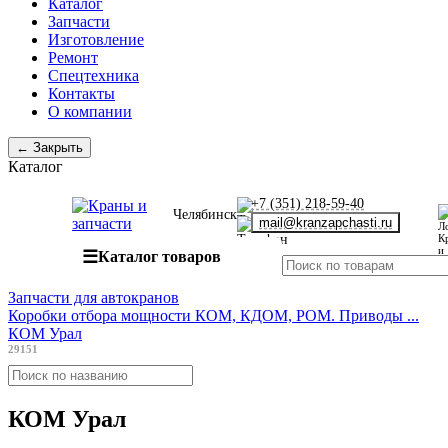
Каталог
Запчасти
Изготовление
Ремонт
Спецтехника
Контакты
О компании
← Закрыть
Каталог
+7 (351) 218-59-40
Челябинск
mail@kranzapchasti.ru
☰
Каталог товаров
Запчасти для автокранов
Коробки отбора мощности КОМ, КДОМ, РОМ. Приводы ...
КОМ Урал
29151
КОМ Урал