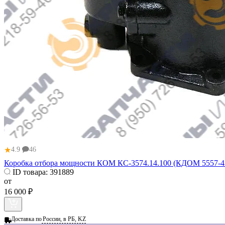
★
4.9
46
Коробка отбора мощности КОМ КС-3574.14.100 (КДОМ 5557-420
ID товара:
391889
от
16 000 ₽
Доставка по
России, в РБ, KZ