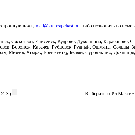
лектронную почту
mail@kranzapchasti.ru
, либо позвонить по номе
нск, Сясьстрой, Енисейск, Кудрово, Духовщина, Карабаново, С
овск, Воронеж, Карачев, Рубцовск, Рудный, Ошмяны, Сольцы, Зв
лм, Мезень, Атырау, Ерейментау, Белый, Суровикино, Докшицы, 
DOCX)
Выберите файл
Максим