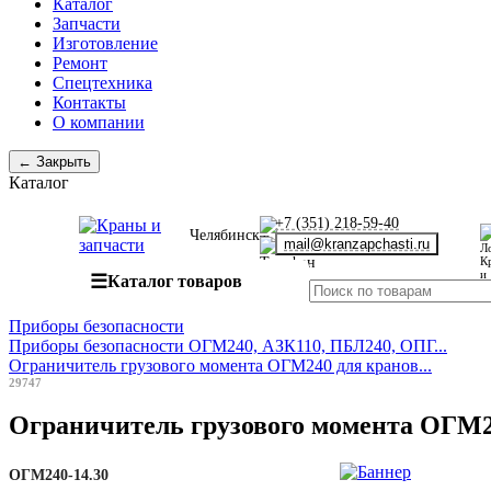
Каталог
Запчасти
Изготовление
Ремонт
Спецтехника
Контакты
О компании
← Закрыть
Каталог
+7 (351) 218-59-40
Челябинск
mail@kranzapchasti.ru
☰
Каталог товаров
Приборы безопасности
Приборы безопасности ОГМ240, АЗК110, ПБЛ240, ОПГ...
Ограничитель грузового момента ОГМ240 для кранов...
29747
Ограничитель грузового момента ОГМ24
ОГМ240-14.30