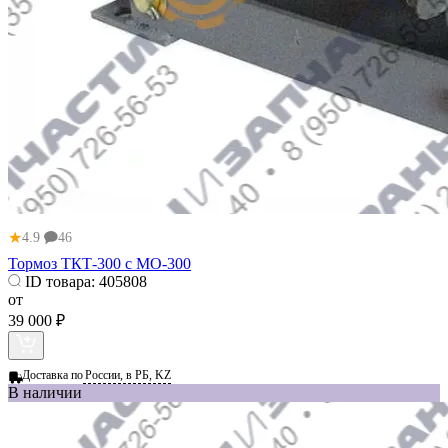
★
4.9
46
Тормоз ТКТ-300 с МО-300
ID товара:
405808
от
39 000 ₽
Доставка по
России, в РБ, KZ
В наличии