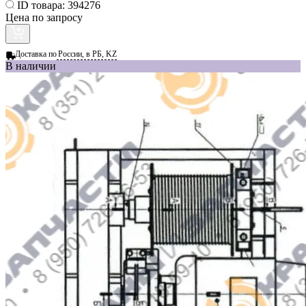
ID товара:
394276
Цена по запросу
Доставка по
России, в РБ, KZ
В наличии