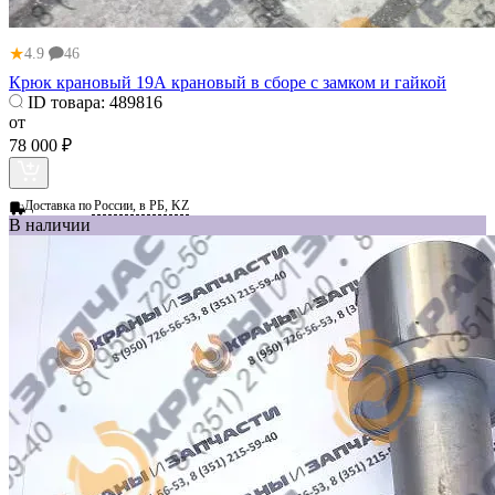
★
4.9
46
Крюк крановый 19А крановый в сборе с замком и гайкой
ID товара:
489816
от
78 000 ₽
Доставка по
России, в РБ, KZ
В наличии