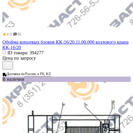
★
4.9
46
Обойма концевых блоков КК-16/20.11.00.000 козлового крана
КК-16/20
ID товара:
394277
Цена по запросу
Доставка по
России, в РБ, KZ
В наличии