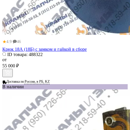
★
4.9
46
Крюк 18А (18Б) с замком и гайкой в сборе
ID товара:
488322
от
55 000 ₽
Доставка по
России, в РБ, KZ
В наличии