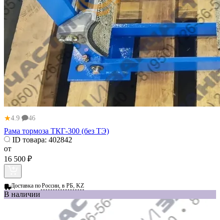
★
4.9
46
Рама тормоза ТКГ-300 (без ТЭ)
ID товара:
402842
от
16 500 ₽
Доставка по
России, в РБ, KZ
В наличии