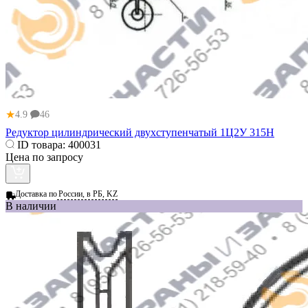
★
4.9
46
Редуктор цилиндрический двухступенчатый 1Ц2У 315Н
ID товара:
400031
Цена по запросу
Доставка по
России, в РБ, KZ
В наличии