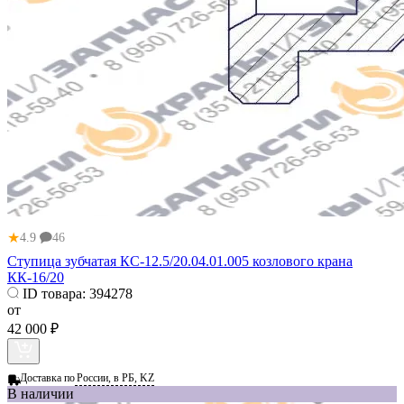
★
4.9
46
Ступица зубчатая КС-12.5/20.04.01.005 козлового крана
КК-16/20
ID товара:
394278
от
42 000 ₽
Доставка по
России, в РБ, KZ
В наличии