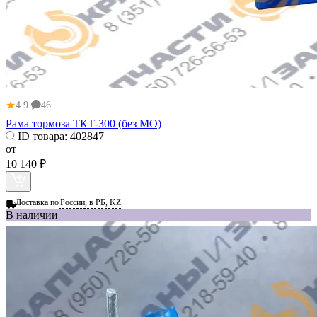
★
4.9
46
Рама тормоза ТКТ-300 (без МО)
ID товара:
402847
от
10 140 ₽
Доставка по
России, в РБ, KZ
В наличии