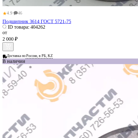
★
4.9
46
Подшипник 3614 ГОСТ 5721-75
ID товара:
404262
от
2 000 ₽
Доставка по
России, в РБ, KZ
В наличии