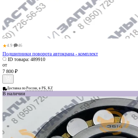
★
4.9
46
Подшипники поворота автокрана - комплект
ID товара:
489910
от
7 800 ₽
Доставка по
России, в РБ, KZ
В наличии