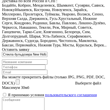
Доставка по всей России и СНГ:
Бодайбо, Кобрин, Менделеевск, Шымкент, Суоярви, Саянск,
Новокуйбышевск, Кострома, Новоузенск, Зарайск,
Миллерово, Пролетарск, Туймазы, Уварово, Волжск, Сенно,
Верхняя Салда, Дзержинск, Гусь-Хрустальный, Нижние
Серги, Кондрово, Родники, Бавлы, Павлово, Ликино-Дулёво,
Черкесск, Навашино, Текели, Реж, Мирный, Советск,
Ганцевичи, Тарко-Сале, Княгинино, Белорецк, Сим,
Долгопрудный, Шарья, Усть-Лабинск, Серафимович,
Державинск, Судогда, Бородино, Чистополь, Мамлютка,
Баксан, Первомайск, Нижняя Тура, Мосты, Курильск, Верея...
Оставить заявку
Вы можете прикрепить файлы (только JPG, PNG, PDF, DOC,
DOCX)
Выберите файл
Максимум 30мб
Я принимаю условия
пользовательского соглашения