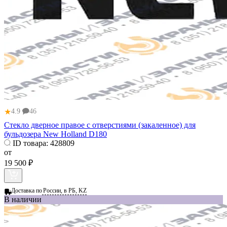
★
4.9
46
Стекло дверное правое с отверстиями (закаленное) для
бульдозера New Holland D180
ID товара:
428809
от
19 500 ₽
Доставка по
России, в РБ, KZ
В наличии