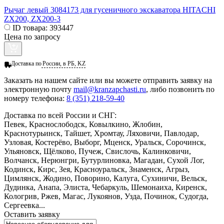
Рычаг левый 3084173 для гусеничного экскаватора HITACHI
ZX200, ZX200-3
ID товара:
393447
Цена по запросу
Доставка по
России, в РБ, KZ
Заказать
на нашем сайте или вы можете отправить заявку на
электронную почту
mail@kranzapchasti.ru
, либо позвонить по
номеру телефона:
8 (351) 218-59-40
Доставка по всей России и СНГ:
Певек, Краснослободск, Ковылкино, Жлобин,
Краснотурьинск, Тайшет, Хромтау, Ляховичи, Павлодар,
Узловая, Костерёво, Выборг, Мценск, Уральск, Сорочинск,
Ульяновск, Щёлково, Пучеж, Свислочь, Калинковичи,
Волчанск, Нерюнгри, Бутурлиновка, Магадан, Сухой Лог,
Кодинск, Кирс, Зея, Красноуральск, Знаменск, Агрыз,
Цимлянск, Жодино, Поворино, Калуга, Сухиничи, Вельск,
Дудинка, Анапа, Элиста, Чебаркуль, Шемонаиха, Киренск,
Кологрив, Ржев, Магас, Лукоянов, Узда, Починок, Судогда,
Сергеевка...
Оставить заявку