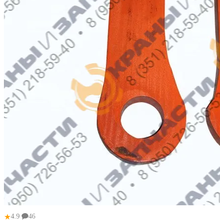
★
4.9
46