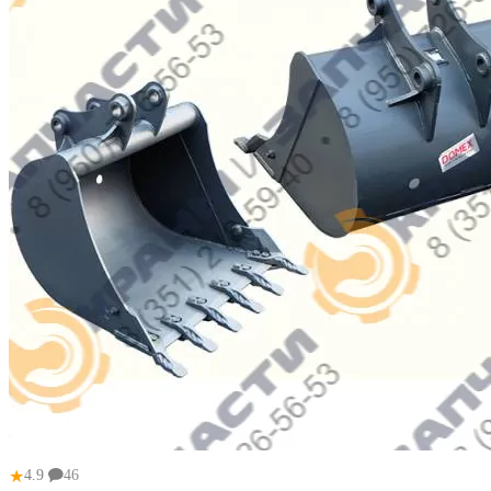
★
4.9
46