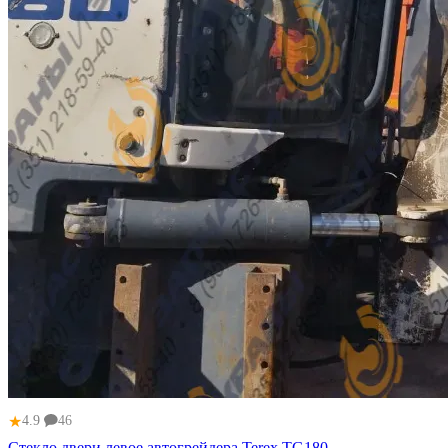
★
4.9
46
Стекло двери левое автогрейдера Terex TG180