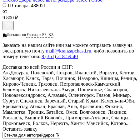
ID товара:
488051
от
9 800 ₽
Доставка по
России, в РБ, KZ
Заказать
на нашем сайте или вы можете отправить заявку на
электронную почту
mail@kranzapchasti.ru
, либо позвонить по
номеру телефона:
8 (351) 218-59-40
Доставка по всей России и СНГ:
Ак-Довурак, Полевской, Покров, Иланский, Воркута, Кентау,
Хасавюрт, Канск, Тараз, Починок, Назарово, Клинцы, Речица,
Кирово-Чепецк, Грязовец, Петропавловск-Камчатский,
Беломорск, Николаевск-на-Амуре, Пошехонье, Славгород,
Новоалександровск, Алзамай, Оленегорск, Глазов, Миньяр,
Сургут, Снежинск, Заречный, Старый Крым, Камень-на-Оби,
Ерейментау, Абакан, Браслав, Аша, Красавино, Фокино,
Мамлютка, Троицк, Батайск, Омск, Волгодонск, Лакинск,
Рославль, Вышний Волочёк, Приморско-Ахтарск, Сланцы,
Прокопьевск, Болхов, Нерехта, Ханты-Мансийск, Котово...
Оставить заявку