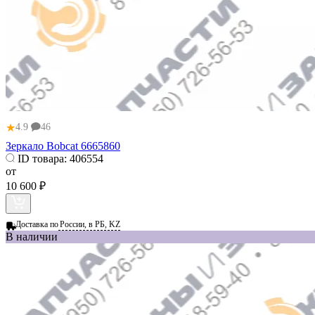
★
4.9
46
Зеркало Bobcat 6665860
ID товара:
406554
от
10 600 ₽
Доставка по
России, в РБ, KZ
В наличии