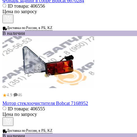
Фонарь задний в сборе Bobcat 6670284
ID товара:
406556
Цена по запросу
Доставка по
России, в РБ, KZ
В наличии
★
4.9
46
Мотор стеклоочистителя Bobcat 7168952
ID товара:
406555
Цена по запросу
Доставка по
России, в РБ, KZ
В наличии