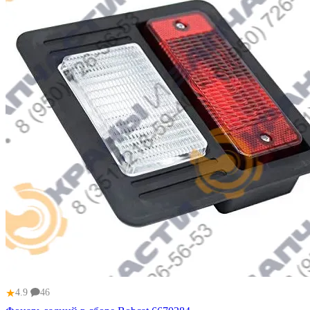
★
4.9
46