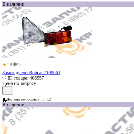
В наличии
★
4.9
46
Замок двери Bobcat 7109661
ID товара:
406557
Цена по запросу
Доставка по
России, в РБ, KZ
В наличии