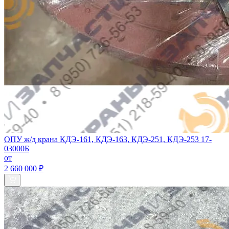
ОПУ ж/д крана КДЭ-161, КДЭ-163, КДЭ-251, КДЭ-253 17-
03000Б
от
2 660 000 ₽