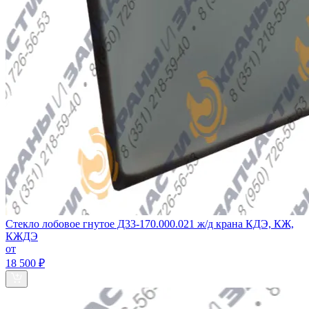
Стекло лобовое гнутое Д33-170.000.021 ж/д крана КДЭ, КЖ,
КЖДЭ
от
18 500 ₽