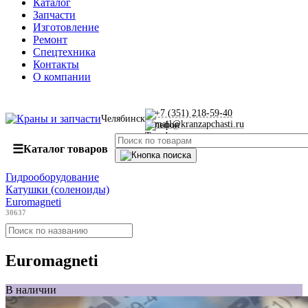
Каталог
Запчасти
Изготовление
Ремонт
Спецтехника
Контакты
О компании
+7 (351) 218-59-40
Челябинск
mail@kranzapchasti.ru
☰
Каталог товаров
Гидрооборудование
Катушки (соленоиды)
Euromagneti
30637
Euromagneti
В наличии