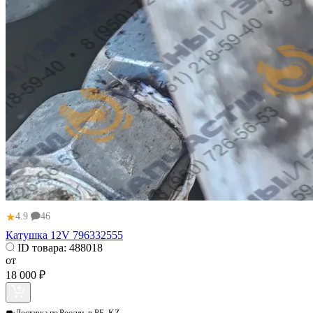
★
4.9
46
Катушка 12V 796332555
ID товара:
488018
от
18 000 ₽
Доставка по
России, в РБ, KZ