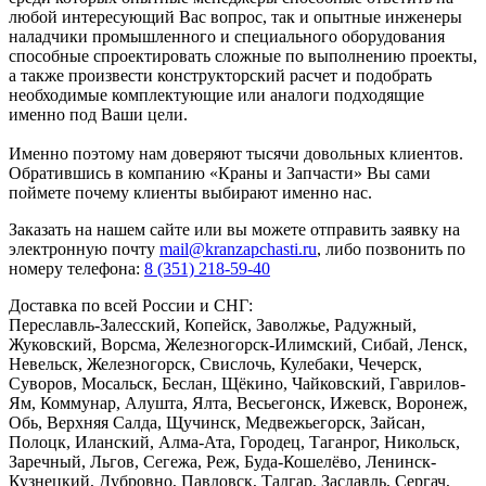
любой интересующий Вас вопрос, так и опытные инженеры
наладчики промышленного и специального оборудования
способные спроектировать сложные по выполнению проекты,
а также произвести конструкторский расчет и подобрать
необходимые комплектующие или аналоги подходящие
именно под Ваши цели.
Именно поэтому нам доверяют тысячи довольных клиентов.
Обратившись в компанию «Краны и Запчасти» Вы сами
поймете почему клиенты выбирают именно нас.
Заказать
на нашем сайте или вы можете отправить заявку на
электронную почту
mail@kranzapchasti.ru
, либо позвонить по
номеру телефона:
8 (351) 218-59-40
Доставка по всей России и СНГ:
Переславль-Залесский, Копейск, Заволжье, Радужный,
Жуковский, Ворсма, Железногорск-Илимский, Сибай, Ленск,
Невельск, Железногорск, Свислочь, Кулебаки, Чечерск,
Суворов, Мосальск, Беслан, Щёкино, Чайковский, Гаврилов-
Ям, Коммунар, Алушта, Ялта, Весьегонск, Ижевск, Воронеж,
Обь, Верхняя Салда, Щучинск, Медвежьегорск, Зайсан,
Полоцк, Иланский, Алма-Ата, Городец, Таганрог, Никольск,
Заречный, Льгов, Сегежа, Реж, Буда-Кошелёво, Ленинск-
Кузнецкий, Дубровно, Павловск, Талгар, Заславль, Сергач,