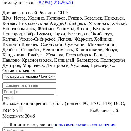
номеру телефона:
8 (351) 218-59-40
Доставка по всей России и СНГ:
Шуя, Истра, Жодино, Петриков, Гуково, Козельск, Никольск,
Котлас, Николаевск-на-Амуре, Октябрьск, Ульяновск, Химки,
Новочебоксарск, Жлобин, Устюжна, Казань, Великий
Новгород, Очёр, Вязьма, Горки, Ессентуки, Экибастуз,
Калтан, Усолье-Сибирское, Лепель, Жаркент, Хойники,
Вышний Волочёк, Советский, Луховицы, Микашевичи,
Дербент, Сердобск, Невинномысск, Калинковичи, Янаул,
Кандыагаш, Елабуга, Жуковка, Лесосибирск, Барнаул,
Павлово, Краснозаводск, Капшагай, Беломорск, Подпорожье,
Дмитров, Моршанск, Дмитровск, Чухлома, Приозерск...
Оставить заявку
Вы можете прикрепить файлы (только JPG, PNG, PDF, DOC,
DOCX)
Выберите файл
Максимум 30мб
Я принимаю условия
пользовательского соглашения