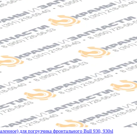
аленное) для погрузчика фронтального Bull 930, 930sl