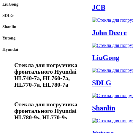
LiuGong
JCB
SDLG
Shanlin
John Deere
Yutong
Нуundai
LiuGong
Стекла для погрузчика
фронтального Нуundai
HL740-7a, HL760-7a,
SDLG
HL770-7a, HL780-7a
Стекла для погрузчика
Shanlin
фронтального Нуundai
HL780-9s, HL770-9s