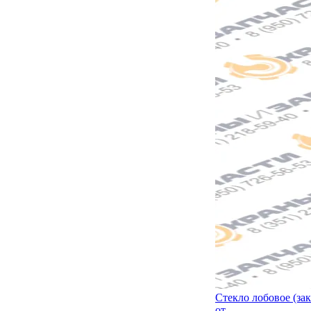
Стекло лобовое (зак
от