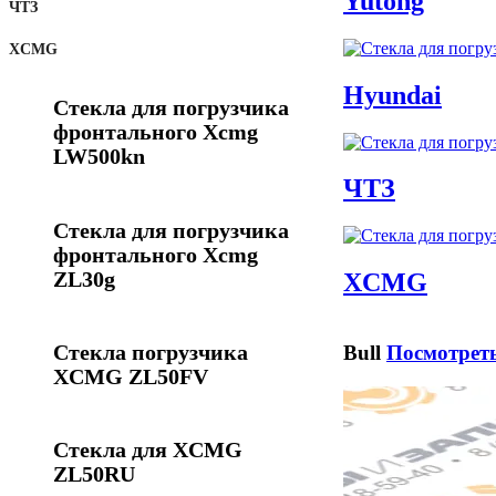
Yutong
ЧТЗ
ХCMG
Нуundai
Стекла для погрузчика
фронтального Хcmg
LW500kn
ЧТЗ
Стекла для погрузчика
фронтального Хcmg
ZL30g
ХCMG
Bull
Посмотрет
Стекла погрузчика
XCMG ZL50FV
Стекла для XCMG
ZL50RU