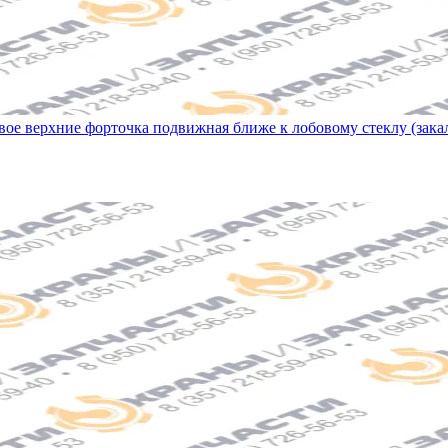
вое верхние форточка подвижная ближе к лобовому стеклу (закал