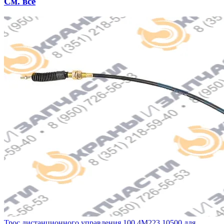
См. все
Трос дистанционного управления 100.4М223.10500 для