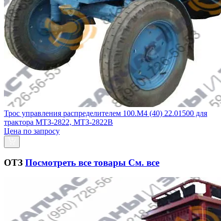
Трос управления распределителем 100.М4 (40) 22.01500 для
трактора МТЗ-2822, МТЗ-2822В
Цена по запросу
ОТЗ
Посмотреть все товары
См. все