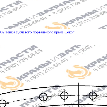
002 венца зубчатого портального крана Сокол