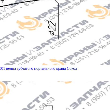
001 венца зубчатого портального крана Сокол