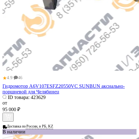
★
4.9
46
Гидромотор A6V107ESFZ20550VC SUNBUN аксиально-
поршневой для Челябинец
ID товара:
423629
от
95 000 ₽
Доставка по
России, в РБ, KZ
В наличии