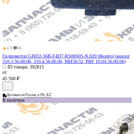
★
4.9
46
Гидромотор GHD2-56B-F4D7-RS06S05-N.020 Jihostroj (аналог
310.3.56.00.06, 310.4.56.00.06, МН56/32, PBF 10.04.56.00.06)
ID товара:
392815
от
45 500 ₽
Доставка по
России, в РБ, KZ
В наличии