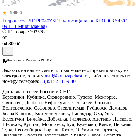
★
4.9
46
Гидронасос 2H1PE040ZSE Hydrocar (аналог KPO 003 S430 T
09 11 1 Murat Makina)
ID товара:
392578
от
64 800 ₽
Доставка по
России, в РБ, KZ
Заказать
на нашем сайте или вы можете отправить заявку на
электронную почту
mail@kranzapchasti.ru
, либо позвонить по
номеру телефона:
8 (351) 218-59-40
Доставка по всей России и СНГ:
Березники, Кубинка, Сковородино, Чудово, Межгорье,
Свислочь, Дербент, Нефтекумск, Сенгилей, Столин,
Волгореченск, Сафоново, Стерлитамак, Рубцовск, Демидов,
Белая Калитва, Козьмодемьянск, Павлодар, Оха, Уяр,
Ессентуки, Вилейка, Добрянка, Гаджиево, Алатырь, Лысково,
Шелехов, Купино, Моршанск, Буй, Кулебаки, Канск, Верхняя
Тура, Лесосибирск, Барыш, Тосно, Олёкминск, Эртиль,
Знаменск, Дубовка, Молодечно, Яранск, Серов, Воркута,