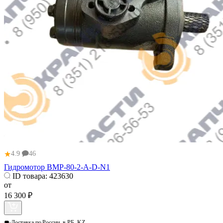
★
4.9
46
Гидромотор BMP-80-2-A-D-N1
ID товара:
423630
от
16 300 ₽
Доставка по
России, в РБ, KZ