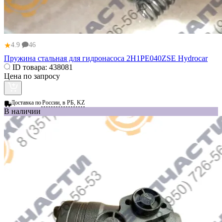
★
4.9
46
Пружина стальная для гидронасоса 2H1PE040ZSE Hydrocar
ID товара:
438081
Цена по запросу
Доставка по
России, в РБ, KZ
В наличии