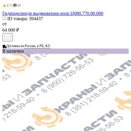
★
4.9
46
Гидроцилиндр выдвижения опор Ц080.770.00.000
ID товара:
394437
от
64 000 ₽
Доставка по
России, в РБ, KZ
В наличии