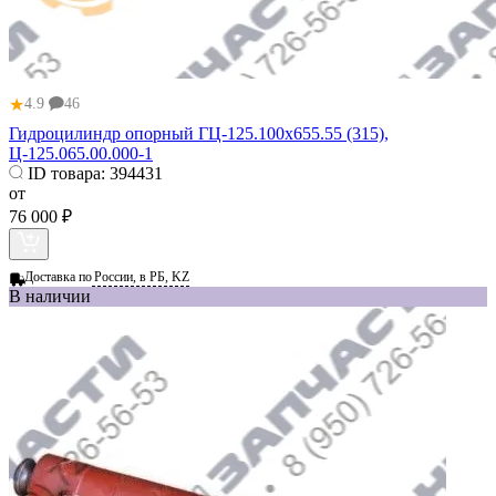
★
4.9
46
Гидроцилиндр опорный ГЦ-125.100х655.55 (315),
Ц-125.065.00.000-1
ID товара:
394431
от
76 000 ₽
Доставка по
России, в РБ, KZ
В наличии