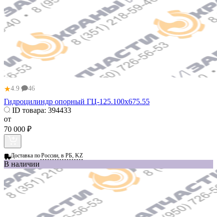
★
4.9
46
Гидроцилиндр опорный ГЦ-125.100х675.55
ID товара:
394433
от
70 000 ₽
Доставка по
России, в РБ, KZ
В наличии