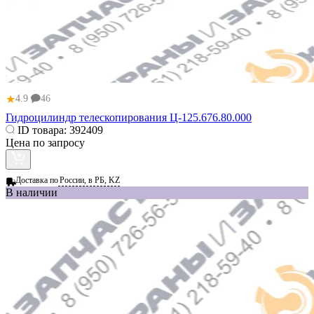
★
4.9
46
Гидроцилиндр телескопирования Ц-125.676.80.000
ID товара:
392409
Цена по запросу
Доставка по
России, в РБ, KZ
В наличии