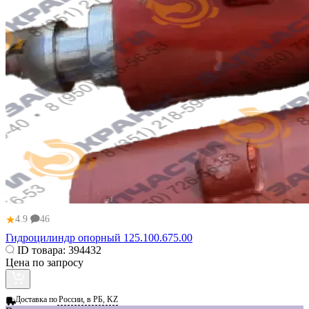
★
4.9
46
Гидроцилиндр опорный 125.100.675.00
ID товара:
394432
Цена по запросу
Доставка по
России, в РБ, KZ