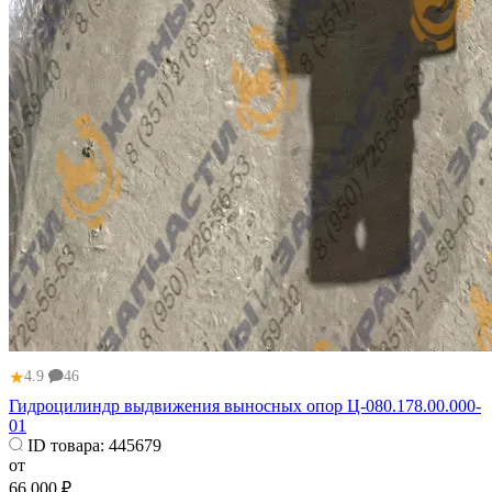
★
4.9
46
Гидроцилиндр выдвижения выносных опор Ц-080.178.00.000-
01
ID товара:
445679
от
66 000 ₽