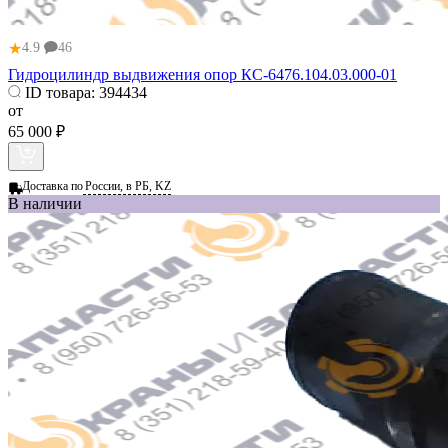
★
4.9
46
Гидроцилиндр выдвижения опор КС-6476.104.03.000-01
ID товара:
394434
от
65 000 ₽
Доставка по
России, в РБ, KZ
В наличии