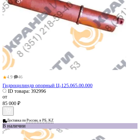
★
4.9
46
Гидроцилиндр опорный Ц-125.065.00.000
ID товара:
392996
от
85 000 ₽
Доставка по
России, в РБ, KZ
В наличии