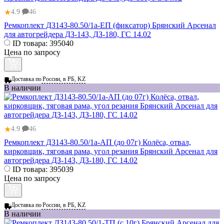
★
4.9
46
Ремкоплект ДЗ143-80.50/1а-ЕП (фиксатор) Брянский Арсенал
для автогрейдера ДЗ-143, ДЗ-180, ГС 14.02
ID товара:
395040
Цена по запросу
Доставка по
России, в РБ, KZ
В наличии
★
4.9
46
Ремкоплект ДЗ143-80.50/1а-АП (до 07г) Колёса, отвал,
кирковщик, тяговая рама, угол резания Брянский Арсенал для
автогрейдера ДЗ-143, ДЗ-180, ГС 14.02
ID товара:
395039
Цена по запросу
Доставка по
России, в РБ, KZ
В наличии