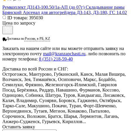
Ремкоплект ДЗ143-100.50/1а-АП (до 07г) Складывание рамы
Брянский Арсенал для автогрейдера ДЗ-143, ДЗ-180, ГС 14.02
ID товара:
395030
Цена по запросу
Доставка по
России, в РБ, KZ
Заказать
на нашем сайте или вы можете отправить заявку на
электронную почту
mail@kranzapchasti.ru
, либо позвонить по
номеру телефона:
8 (351) 218-59-40
Доставка по всей России и СНГ:
Острогожск, Мантурово, Губкинский, Канск, Малая Вишера,
Волчанск, Зея, Тимашёвск, Осиповичи, Маркс, Бодайбо,
Семилуки, Фрязино, Железногорск-Илимский, Гаврилов
Посад, Берёзовка, Риддер, Навашино, Фурманов, Коссово,
Одинцово, Собинка, Шатура, Туров, Кандыагаш, Лисаковск,
Калач, Владимир, Суоярви, Боровск, Гаджиево, Октябрьск,
Тарко-Сале, Макушино, Покачи, Туран, Форт-Шевченко,
Верхнедвинск, Тутаев, Мегион, Конаково, Пыталово,
Сорочинск, Воложин, Братск, Шарья, Лермонтов, Лагань,
Анжеро-Судженск, Гурьевск, Кириллов...
Оставить заявку