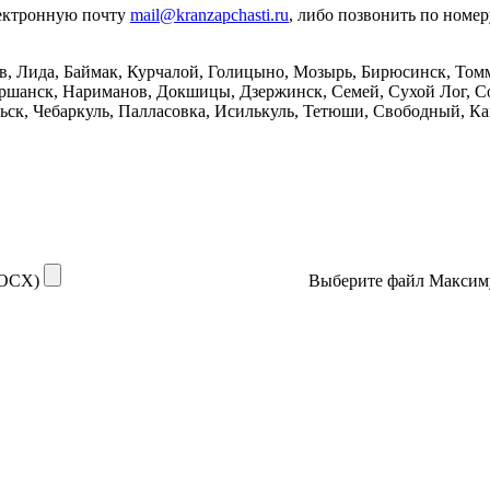
лектронную почту
mail@kranzapchasti.ru
, либо позвонить по номе
ов, Лида, Баймак, Курчалой, Голицыно, Мозырь, Бирюсинск, Том
шанск, Нариманов, Докшицы, Дзержинск, Семей, Сухой Лог, Сов
ьск, Чебаркуль, Палласовка, Исилькуль, Тетюши, Свободный, К
DOCX)
Выберите файл
Максим