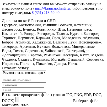
Заказать
на нашем сайте или вы можете отправить заявку на
электронную почту
mail@kranzapchasti.ru
, либо позвонить по
номеру телефона:
8 (351) 218-59-40
Доставка по всей России и СНГ:
Гудермес, Костюковичи, Вышний Волочёк, Котельнич,
Десногорск, Буинск, Ковылкино, Шуя, Петропавловск-
Камчатский, Риддер, Богородск, Талица, Курган, Белгород,
Туринск, Нерчинск, Каражал, Орск, Молодечно, Абдулино,
Бобров, Армянск, Хадыженск, Великие Луки, Нововоронеж,
Тихорецк, Арсеньев, Вуктыл, Волковыск, Минеральные
Воды, Томск, Сорочинск, Чайковский, Екатеринбург,
Долгопрудный, Саратов, Раменское, Нестеров, Кяхта, Мядель,
Чухлома, Салават, Кудымкар, Могилёв, Отрадный, Сергеевка,
Норильск, Поставы, Пикалёво, Дигора, Нытва...
Оставить заявку
Вы можете прикрепить файлы (только JPG, PNG, PDF, DOC,
DOCX)
Выберите файл
Максимум 30мб