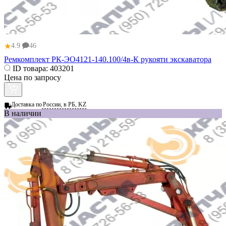
★
4.9
46
Ремкомплект РК-ЭО4121-140.100/4в-К рукояти экскаватора
ID товара:
403201
Цена по запросу
Доставка по
России, в РБ, KZ
В наличии