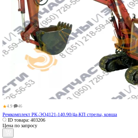
★
4.9
46
Ремкомплект РК-ЭО4121-140.90/4а-КП стрелы, ковша
ID товара:
403206
Цена по запросу