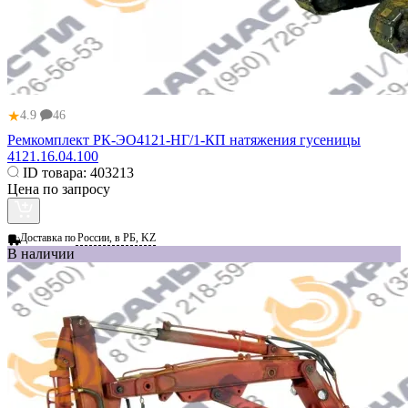
★
4.9
46
Ремкомплект РК-ЭО4121-НГ/1-КП натяжения гусеницы
4121.16.04.100
ID товара:
403213
Цена по запросу
Доставка по
России, в РБ, KZ
В наличии