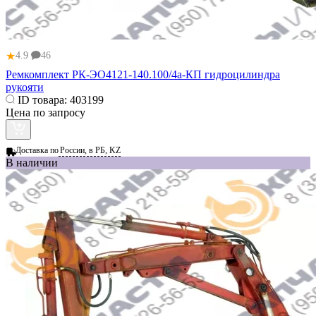
★
4.9
46
Ремкомплект РК-ЭО4121-140.100/4а-КП гидроцилиндра
рукояти
ID товара:
403199
Цена по запросу
Доставка по
России, в РБ, KZ
В наличии