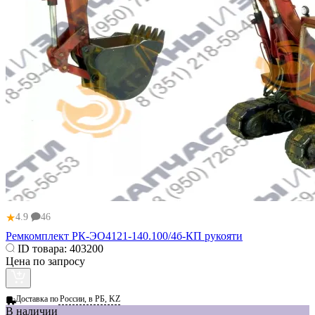
★
4.9
46
Ремкомплект РК-ЭО4121-140.100/4б-КП рукояти
ID товара:
403200
Цена по запросу
Доставка по
России, в РБ, KZ
В наличии