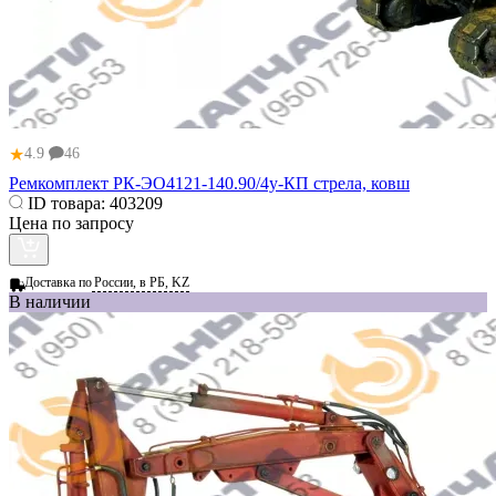
★
4.9
46
Ремкомплект РК-ЭО4121-140.90/4у-КП стрела, ковш
ID товара:
403209
Цена по запросу
Доставка по
России, в РБ, KZ
В наличии