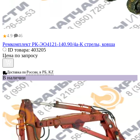
★
4.9
46
Ремкомплект РК-ЭО4121-140.90/4а-К стрелы, ковша
ID товара:
403205
Цена по запросу
Доставка по
России, в РБ, KZ
В наличии