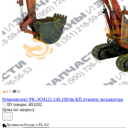
★
4.9
46
Ремкомплект РК-ЭО4121-140.100/4в-КП рукояти экскаватора
ID товара:
403202
Цена по запросу
Доставка по
России, в РБ, KZ