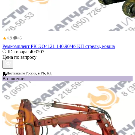
★
4.9
46
Ремкомплект РК-ЭО4121-140.90/4б-КП стрелы, ковша
ID товара:
403207
Цена по запросу
Доставка по
России, в РБ, KZ
В наличии