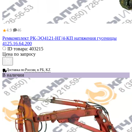
★
4.9
46
Ремкомплект РК-ЭО4121-НГ/4-КП натяжения гусеницы
4125.16.64.200
ID товара:
403215
Цена по запросу
Доставка по
России, в РБ, KZ
В наличии