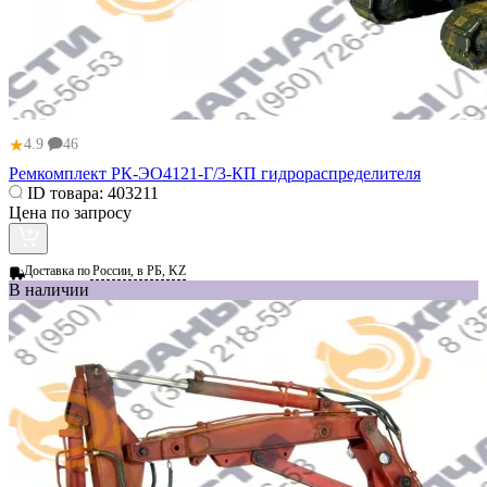
★
4.9
46
Ремкомплект РК-ЭО4121-Г/3-КП гидрораспределителя
ID товара:
403211
Цена по запросу
Доставка по
России, в РБ, KZ
В наличии