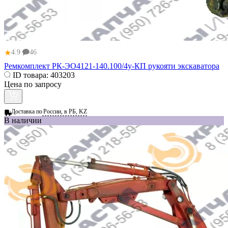
★
4.9
46
Ремкомплект РК-ЭО4121-140.100/4у-КП рукояти экскаватора
ID товара:
403203
Цена по запросу
Доставка по
России, в РБ, KZ
В наличии