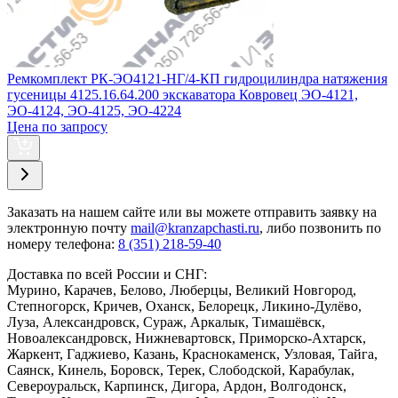
Ремкомплект РК-ЭО4121-НГ/4-КП гидроцилиндра натяжения
гусеницы 4125.16.64.200 экскаватора Ковровец ЭО-4121,
ЭО-4124, ЭО-4125, ЭО-4224
Цена по запросу
Заказать
на нашем сайте или вы можете отправить заявку на
электронную почту
mail@kranzapchasti.ru
, либо позвонить по
номеру телефона:
8 (351) 218-59-40
Доставка по всей России и СНГ:
Мурино, Карачев, Белово, Люберцы, Великий Новгород,
Степногорск, Кричев, Оханск, Белорецк, Ликино-Дулёво,
Луза, Александровск, Сураж, Аркалык, Тимашёвск,
Новоалександровск, Нижневартовск, Приморско-Ахтарск,
Жаркент, Гаджиево, Казань, Краснокаменск, Узловая, Тайга,
Саянск, Кинель, Боровск, Терек, Слободской, Карабулак,
Североуральск, Карпинск, Дигора, Ардон, Волгодонск,