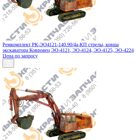
Ремкомплект РК-ЭО4121-140.90/4а-КП стрелы, ковша
экскаватора Ковровец ЭО‑4121, ЭО‑4124, ЭО‑4125, ЭО‑4224
Цена по запросу