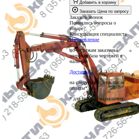
Добавить в корзину
Заказать
Цена по запросу
Заказать звонок
Появились вопросы о
товаре?
Консультация специалиста
Изготовление
по чертежам заказчика
широкая база чертежей в
наличии
Доставка
на следующий день после
оплаты*
* для товаров из наличия