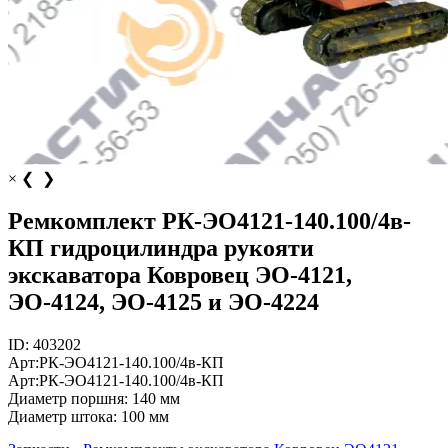
×
❮
❯
Ремкомплект РК-ЭО4121-140.100/4в-
КП гидроцилиндра рукояти
экскаватора Ковровец ЭО-4121,
ЭО-4124, ЭО-4125 и ЭО-4224
ID:
403202
Арт:
РК-ЭО4121-140.100/4в-КП
Арт:
РК-ЭО4121-140.100/4в-КП
Диаметр поршня:
140 мм
Диаметр штока:
100 мм