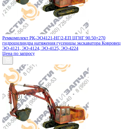
Ремкомплект РК-ЭО4121-НГ/2-ЕП ЦГНГ 90.50×270
гидроцилиндра натяжения гусеницы экскаватора Ковровец
ЭО-4121, ЭО-4124, ЭО-4125, ЭО-4224
Цена по запросу