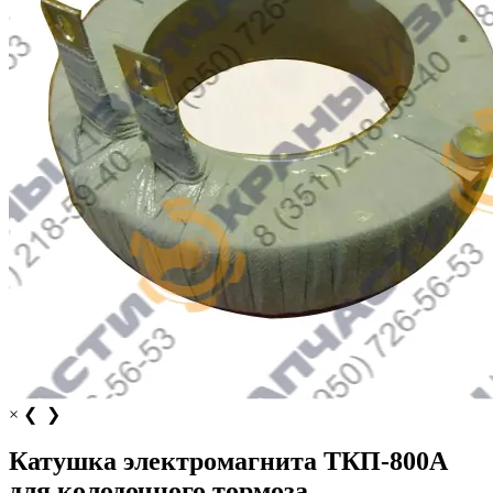
×
❮
❯
Катушка электромагнита ТКП‑800А
для колодочного тормоза