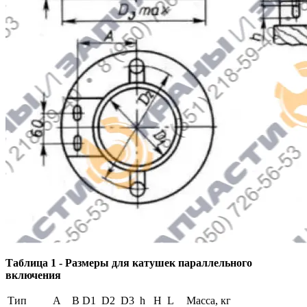
Таблица 1 - Размеры для катушек параллельного
включения
Тип
A
B
D1
D2
D3
h
H
L
Масса, кг