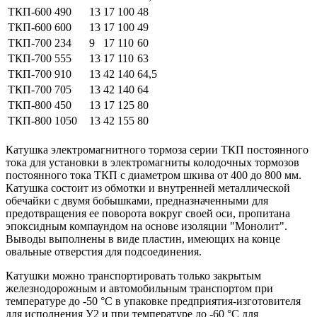
ТКП-600
490
13
17
100
48
ТКП-600
600
13
17
100
49
ТКП-700
234
9
17
110
60
ТКП-700
555
13
17
110
63
ТКП-700
910
13
42
140
64,5
ТКП-700
705
13
42
140
64
ТКП-800
450
13
17
125
80
ТКП-800
1050
13
42
155
80
Катушка электромагнитного тормоза серии ТКП постоянного
тока для установки в электромагниты колодочных тормозов
постоянного тока ТКП с диаметром шкива от 400 до 800 мм.
Катушка состоит из обмотки и внутренней металлической
обечайки с двумя бобышками, предназначенными для
предотвращения ее поворота вокруг своей оси, пропитана
эпоксидным компаундом на основе изоляции "Монолит".
Выводы выполнены в виде пластин, имеющих на конце
овальные отверстия для подсоединения.
Катушки можно транспортировать только закрытым
железнодорожным и автомобильным транспортом при
температуре до -50 °С в упаковке предприятия-изготовителя
для исполнения У2 и при температуре до -60 °С для