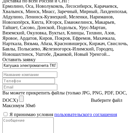
Доставка по всей России и СНГ:
Ермолино, Оса, Новолукомль, Лесосибирск, Карачаевск,
Хвалынск, Минск, Миасс, Заречный, Мирный, Лахденпохья,
Абдулино, Ленинск-Кузнецкий, Меленки, Нариманов,
Новохопёрск, Кяхта, Югорск, Еманжелинск, Макарьев,
Тайшет, Сасово, Донской, Подольск, Урус-Мартан,
Вяземский, Окуловка, Вуктыл, Клинцы, Тихвин, Азов,
Яровое, Ардатов, Киров, Покров, Ефремов, Махачкала,
Нарткала, Вязьма, Абаза, Красновишерск, Киржач, Свислочь,
Бавлы, Полысаево, Железногорск-Илимский, Городец,
Новошахтинск, Уштобе, Джанкой, Новый Уренгой...
Оставить заявку
Вы можете прикрепить файлы (только JPG, PNG, PDF, DOC,
DOCX)
Выберите файл
Максимум 30мб
Я принимаю условия
пользовательского соглашения