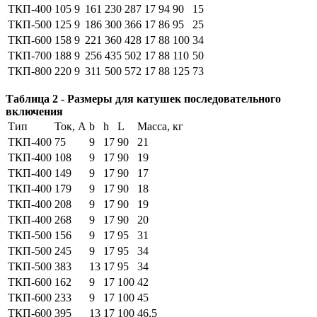
ТКП-400
105
9
161
230
287
17
94
90
15
ТКП-500
125
9
186
300
366
17
86
95
25
ТКП-600
158
9
221
360
428
17
88
100
34
ТКП-700
188
9
256
435
502
17
88
110
50
ТКП-800
220
9
311
500
572
17
88
125
73
Таблица 2 - Размеры для катушек последовательного
включения
Тип
Ток, А
b
h
L
Масса, кг
ТКП-400
75
9
17
90
21
ТКП-400
108
9
17
90
19
ТКП-400
149
9
17
90
17
ТКП-400
179
9
17
90
18
ТКП-400
208
9
17
90
19
ТКП-400
268
9
17
90
20
ТКП-500
156
9
17
95
31
ТКП-500
245
9
17
95
34
ТКП-500
383
13
17
95
34
ТКП-600
162
9
17
100
42
ТКП-600
233
9
17
100
45
ТКП-600
395
13
17
100
46,5