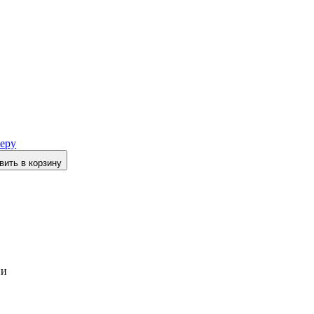
еру
вить в корзину
ии