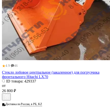
★
4.9
46
Стекло лобовое центральное (закаленное) для погрузчика
фронтального Hitachi LX70
ID товара:
429337
от
26 800 ₽
Доставка по
России, в РБ, KZ