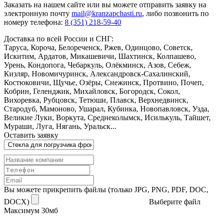
Заказать
на нашем сайте или вы можете отправить заявку на
электронную почту
mail@kranzapchasti.ru
, либо позвонить по
номеру телефона:
8 (351) 218-59-40
Доставка по всей России и СНГ:
Таруса, Короча, Белореченск, Ржев, Одинцово, Советск,
Искитим, Ардатов, Микашевичи, Шахтинск, Колпашево,
Урень, Кондопога, Чебаркуль, Олёкминск, Азов, Себеж,
Кизляр, Новомичуринск, Александровск-Сахалинский,
Костюковичи, Щучье, Озёры, Снежинск, Протвино, Почеп,
Кобрин, Геленджик, Михайловск, Богородск, Сокол,
Вихоревка, Рубцовск, Тетюши, Плавск, Верхнедвинск,
Стародуб, Мамоново, Ушарал, Кубинка, Новопавловск, Узда,
Великие Луки, Воркута, Среднеколымск, Исилькуль, Тайшет,
Мураши, Луга, Нягань, Уральск...
Оставить заявку
Вы можете прикрепить файлы (только JPG, PNG, PDF, DOC,
DOCX)
Выберите файл
Максимум 30мб