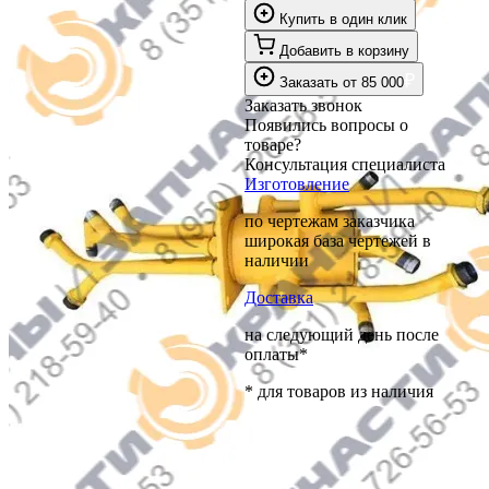
Купить в один клик
Добавить в корзину
₽
Заказать
от
85 000
Заказать звонок
Появились вопросы о
товаре?
Консультация специалиста
Изготовление
по чертежам заказчика
широкая база чертежей в
наличии
Доставка
на следующий день после
оплаты*
* для товаров из наличия