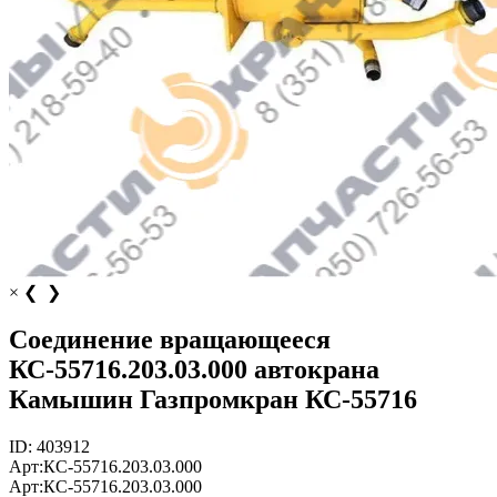
×
❮
❯
Соединение вращающееся
КС-55716.203.03.000 автокрана
Камышин Газпромкран КС-55716
ID:
403912
Арт:
КС-55716.203.03.000
Арт:
КС-55716.203.03.000