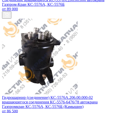
Газпром-Кран КС-5576А, КС-5576Б
от 89 000
Гидрошарнир (соединение) КС-5576А.206.00.000-02
вращающегося соединения КС-5576-6476/78 автокрана
Газпромкран КС-5576А, КС-5576Б (Камышин)
от 86 500