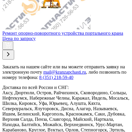
Ремонт опорно-поворотного устройства портального крана
Цена по запросу
Заказать
на нашем сайте или вы можете отправить заявку на
электронную почту
mail@kranzapchasti.ru
, либо позвонить по
номеру телефона:
8 (351) 218-59-40
Доставка по всей России и СНГ:
Аксу, Дюртюли, Остров, Райчихинск, Сковородино, Сольцы,
Нефтекумск, Набережные Челны, Каражал, Ивдель, Мосальск,
Шилка, Кировск, Уфа, Юрьевец, Алушта, Кяхта,
Североуральск, Ялуторовск, Дисна, Алагир, Называевск,
Ишим, Белинский, Каргополь, Краснокамск, Саки, Дубовка,
Верхняя Салда, Пенза, Славгород, Майский, Нарткала,
Находка, Балтийск, Можайск, Верхнедвинск, Урус-Мартан,
Карабаново, Круглое, Вуктыл, Орлов, Степногорск, Эртиль,