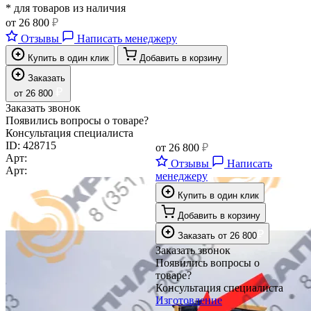
* для товаров из наличия
от
26 800
₽
Отзывы
Написать менеджеру
Купить в один клик
Добавить в корзину
Заказать
₽
от
26 800
Заказать звонок
Появились вопросы о товаре?
Консультация специалиста
ID:
428715
от
26 800
₽
Арт:
Отзывы
Написать
Арт:
менеджеру
Купить в один клик
Добавить в корзину
₽
Заказать
от
26 800
Заказать звонок
Появились вопросы о
товаре?
Консультация специалиста
Изготовление