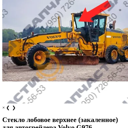
×
❮
❯
Стекло лобовое верхнее (закаленное)
для автогрейдера Volvo G976