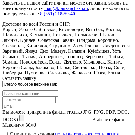
Заказать
на нашем сайте или вы можете отправить заявку на
электронную почту
mail@kranzapchasti.ru
, либо позвонить по
номеру телефона:
8 (351) 218-59-40
Доставка по всей России и СНГ:
Каргат, Усолье-Сибирское, Кисловодск, Витебск, Косшы,
Шемонаиха, Камышин, Петровск, Полысаево, Шклов,
Злынка, Кричев, Советская Гавань, Няндома, Бородино,
Снежинск, Кириллов, Струнино, Аксу, Рошаль, Лахденпохья,
Заречный, Янаул, Дно, Мелеуз, Калязин, Куйбышев, Усть-
Илимск, Лысьва, Апшеронск, Торопец, Берёзовка, Любим,
Усмань, Новохопёрск, Есиль, Дятлово, Ульяновск, Кентау,
Верхняя Салда, Балаково, Шарья, Светлоград, Пенза, Сочи,
Люберцы, Пустошка, Сафоново, Жанаозен, Юрга, Ельня...
Оставить заявку
Вы можете прикрепить файлы (только JPG, PNG, PDF, DOC,
DOCX)
Выберите файл
Максимум 30мб
Я принимаю условия
пользовательского соглашения