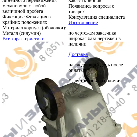
линейного передвижения
Заказать звонок
механизмов с любой
Появились вопросы о
величиной пробега
товаре?
Фиксация:
Фиксация в
Консультация специалиста
крайних положениях
Изготовление
Материал корпуса (оболочки):
по чертежам заказчика
Металл (силумин)
широкая база чертежей в
Все характеристики
наличии
Доставка
на следующий день после
оплаты*
* для товаров из наличия