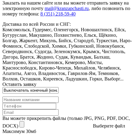
Заказать
на нашем сайте или вы можете отправить заявку на
электронную почту
mail@kranzapchasti.ru
, либо позвонить по
номеру телефона:
8 (351) 218-59-40
Доставка по всей России и СНГ:
Комсомольск, Гудермес, Оленегорск, Новошахтинск, Ейск,
Бугуруслан, Макушино, Похвистнево, Ельск, Щёкино,
Болгар, Жаркент, Микунь, Бийск, Стародуб, Туркестан, Наро-
Фоминск, Слободской, Химки, Губкинский, Новокубанск,
Северодвинск, Судогда, Зеленокумск, Крымск, Чистополь,
Дигора, Братск, Жодино, Судак, Кувандык, Балхаш,
Мантурово, Константиновск, Кемерово, Мосты,
Краснослободск, Кирово-Чепецк, Михайлов, Челябинск,
Апатиты, Аягоз, Владивосток, Гаврилов-Ям, Темников,
Волхов, Осташков, Киреевск, Ладушкин, Горки, Выборг...
Оставить заявку
Вы можете прикрепить файлы (только JPG, PNG, PDF, DOC,
DOCX)
Выберите файл
Максимум 30мб