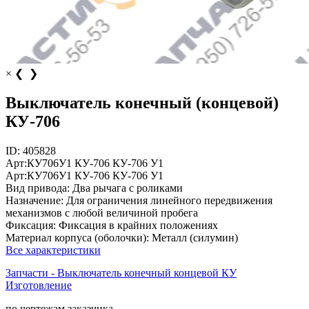
×
❮
❯
Выключатель конечный (концевой)
КУ-706
ID:
405828
Арт:
КУ706У1
КУ-706
КУ-706 У1
Арт:
КУ706У1
КУ-706
КУ-706 У1
Вид привода:
Два рычага с роликами
Назначение:
Для ограничения линейного передвижения
механизмов с любой величиной пробега
Фиксация:
Фиксация в крайних положениях
Материал корпуса (оболочки):
Металл (силумин)
Все характеристики
Запчасти - Выключатель конечный концевой КУ
Изготовление
по чертежам заказчика