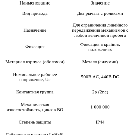
Наименование
Значение
Вид привода
Два рычага с роликами
Для ограничения линейного
Назначение
передвижения механизмов с
любой величиной пробега
Фиксация в крайних
Фиксация
положениях
Материал корпуса (оболочки)
Металл (силумин)
Номинальное рабочее
500В AC, 440В DC
напряжение, Ue
Контактная группа
2р (2nc)
Механическая
1 000 000
износостойкость, циклов ВО
Степень защиты
IP44
Габаритные размеры LхHхB,