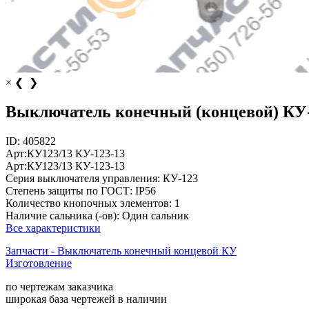
×
❮
❯
Выключатель конечный (концевой) КУ-
ID:
405822
Арт:
КУ123/13
КУ-123-13
Арт:
КУ123/13
КУ-123-13
Серия выключателя управления:
КУ-123
Степень защиты по ГОСТ:
IP56
Количество кнопочных элементов:
1
Наличие сальника (-ов):
Один сальник
Все характеристики
Запчасти - Выключатель конечный концевой КУ
Изготовление
по чертежам заказчика
широкая база чертежей в наличии