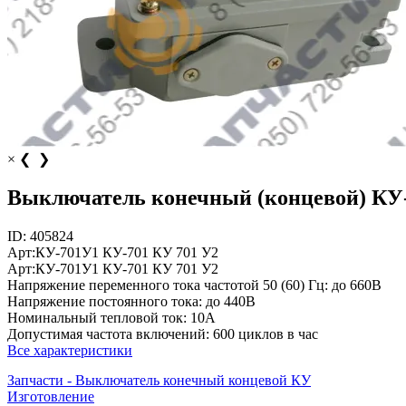
×
❮
❯
Выключатель конечный (концевой) КУ
ID:
405824
Арт:
КУ-701У1
КУ-701
КУ 701 У2
Арт:
КУ-701У1
КУ-701
КУ 701 У2
Напряжение переменного тока частотой 50 (60) Гц:
до 660В
Напряжение постоянного тока:
до 440В
Номинальный тепловой ток:
10А
Допустимая частота включений:
600 циклов в час
Все характеристики
Запчасти - Выключатель конечный концевой КУ
Изготовление