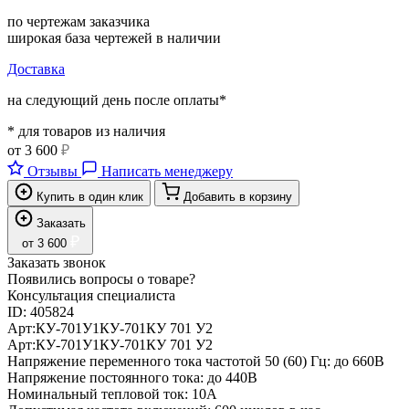
по чертежам заказчика
широкая база чертежей в наличии
Доставка
на следующий день после оплаты*
* для товаров из наличия
от
3 600
₽
Отзывы
Написать менеджеру
Купить в один клик
Добавить в корзину
Заказать
₽
от
3 600
Заказать звонок
Появились вопросы о товаре?
Консультация специалиста
ID:
405824
Арт:
КУ-701У1
КУ-701
КУ 701 У2
Арт:
КУ-701У1
КУ-701
КУ 701 У2
Напряжение переменного тока частотой 50 (60) Гц:
до 660В
Напряжение постоянного тока:
до 440В
Номинальный тепловой ток:
10А