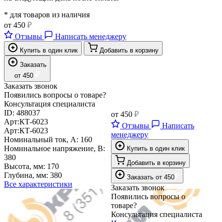
* для товаров из наличия
от
450
₽
Отзывы
Написать менеджеру
Купить в один клик
Добавить в корзину
Заказать
₽
от
450
Заказать звонок
Появились вопросы о товаре?
Консультация специалиста
ID:
488037
от
450
₽
Арт:
КТ-6023
Отзывы
Написать
Арт:
КТ-6023
менеджеру
Номинальный ток, А:
160
Номинальное напряжение, В:
Купить в один клик
380
Добавить в корзину
Высота, мм:
170
Глубина, мм:
380
₽
Заказать
от
450
Все характеристики
Заказать звонок
Появились вопросы о
товаре?
Консультация специалиста