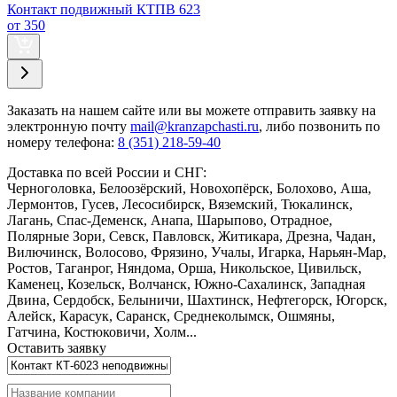
Контакт подвижный КТПВ 623
от 350
Заказать
на нашем сайте или вы можете отправить заявку на
электронную почту
mail@kranzapchasti.ru
, либо позвонить по
номеру телефона:
8 (351) 218-59-40
Доставка по всей России и СНГ:
Черноголовка, Белоозёрский, Новохопёрск, Болохово, Аша,
Лермонтов, Гусев, Лесосибирск, Вяземский, Тюкалинск,
Лагань, Спас-Деменск, Анапа, Шарыпово, Отрадное,
Полярные Зори, Севск, Павловск, Житикара, Дрезна, Чадан,
Вилючинск, Волосово, Фрязино, Учалы, Игарка, Нарьян-Мар,
Ростов, Таганрог, Няндома, Орша, Никольское, Цивильск,
Каменец, Козельск, Волчанск, Южно-Сахалинск, Западная
Двина, Сердобск, Белыничи, Шахтинск, Нефтегорск, Югорск,
Алейск, Карасук, Саранск, Среднеколымск, Ошмяны,
Гатчина, Костюковичи, Холм...
Оставить заявку