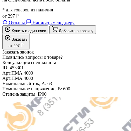
* для товаров из наличия
от
297
₽
Отзывы
Написать менеджеру
Купить в один клик
Добавить в корзину
Заказать
₽
от
297
Заказать звонок
Появились вопросы о товаре?
Консультация специалиста
ID:
453301
Арт:
ПМА 4000
Арт:
ПМА 4000
Номинальный ток, А:
63
Номинальное напряжение, В:
690
Степень защиты:
IP00