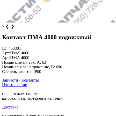
×
❮
❯
Контакт ПМА 4000 подвижный
ID:
453301
Арт:
ПМА 4000
Арт:
ПМА 4000
Номинальный ток, А:
63
Номинальное напряжение, В:
690
Степень защиты:
IP00
Запчасти - Контакты
Изготовление
по чертежам заказчика
широкая база чертежей в наличии
Доставка
на следующий день после оплаты*