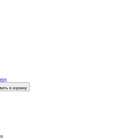
еру
вить в корзину
ии