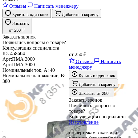
Отзывы
Написать менеджеру
Купить в один клик
Добавить в корзину
Заказать
₽
от
250
Заказать звонок
Появились вопросы о товаре?
Консультация специалиста
ID:
458604
от
250
₽
Арт:
ПМА 3000
Отзывы
Написать
Арт:
ПМА 3000
менеджеру
Номинальный ток, А:
40
Номинальное напряжение, В:
Купить в один клик
380
Добавить в корзину
₽
Заказать
от
250
Заказать звонок
Появились вопросы о
товаре?
Консультация специалиста
Изготовление
по чертежам заказчика