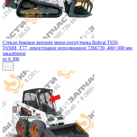
Стекло боковое верхнее мини‑погрузчика Bobcat T650,
T650H, T77, левое/правое неподвижное 7266739, 400×300 мм,
закалённое
от 6 300