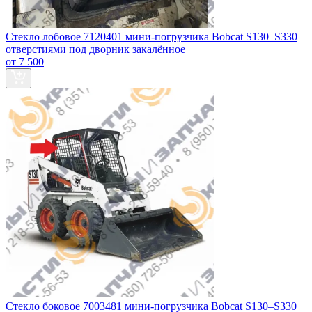
Стекло лобовое 7120401 мини-погрузчика Bobcat S130–S330
отверстиями под дворник закалённое
от 7 500
Стекло боковое 7003481 мини-погрузчика Bobcat S130–S330