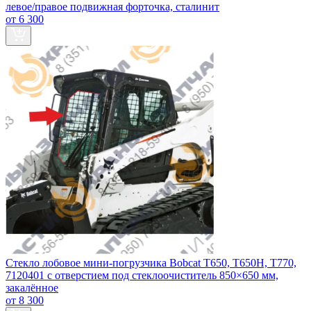
левое/правое подвижная форточка, сталинит
от 6 300
Стекло лобовое мини‑погрузчика Bobcat T650, T650H, T770,
7120401 с отверстием под стеклоочиститель 850×650 мм,
закалённое
от 8 300