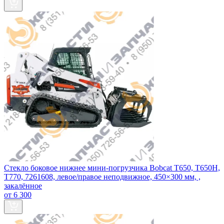
Стекло боковое нижнее мини‑погрузчика Bobcat T650, T650H,
T770, 7261608, левое/правое неподвижное, 450×300 мм, ,
закалённое
от 6 300