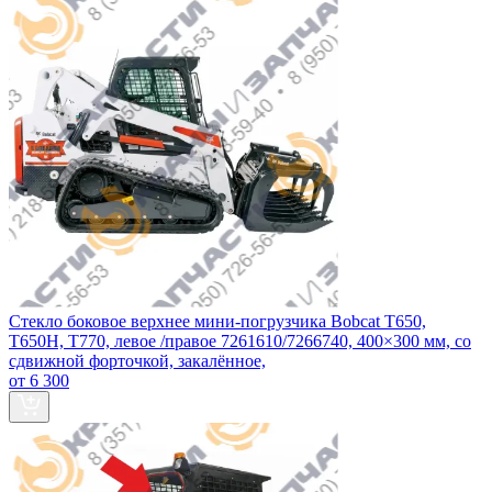
Стекло боковое верхнее мини‑погрузчика Bobcat T650,
T650H, T770, левое /правое 7261610/7266740, 400×300 мм, со
сдвижной форточкой, закалённое,
от 6 300