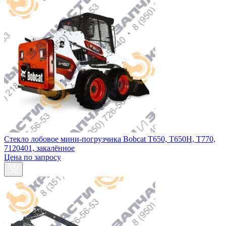
Стекло лобовое мини-погрузчика Bobcat T650, T650H, T770,
7120401, закалённое
Цена по запросу