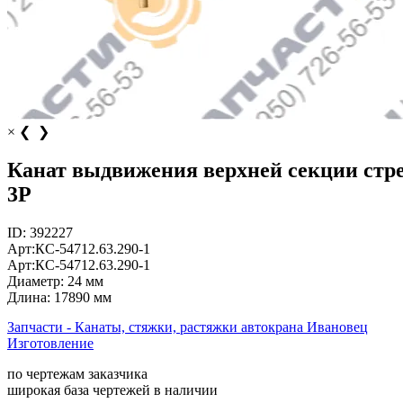
×
❮
❯
Канат выдвижения верхней секции стрел
3Р
ID:
392227
Арт:
КС-54712.63.290-1
Арт:
КС-54712.63.290-1
Диаметр:
24 мм
Длина:
17890 мм
Запчасти - Канаты, стяжки, растяжки автокрана Ивановец
Изготовление
по чертежам заказчика
широкая база чертежей в наличии