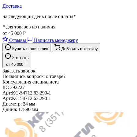
Доставка
на следующий день после оплаты*
* для товаров из наличия
от
45 000
₽
Отзывы
Написать менеджеру
Купить в один клик
Добавить в корзину
Заказать
₽
от
45 000
Заказать звонок
Появились вопросы о товаре?
Консультация специалиста
ID:
392227
Арт:
КС-54712.63.290-1
Арт:
КС-54712.63.290-1
Диаметр:
24 мм
Длина:
17890 мм