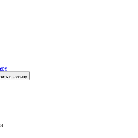
еру
вить в корзину
ии