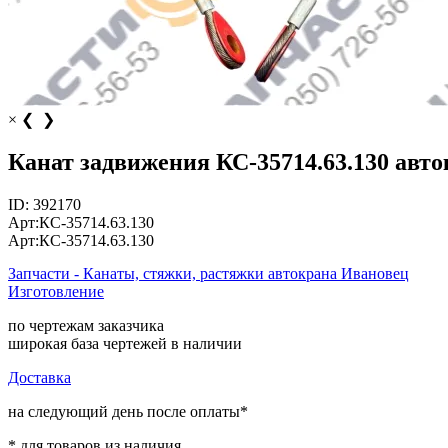
×
❮
❯
Канат задвижения КС-35714.63.130 авт
ID:
392170
Арт:
КС-35714.63.130
Арт:
КС-35714.63.130
Запчасти - Канаты, стяжки, растяжки автокрана Ивановец
Изготовление
по чертежам заказчика
широкая база чертежей в наличии
Доставка
на следующий день после оплаты*
* для товаров из наличия