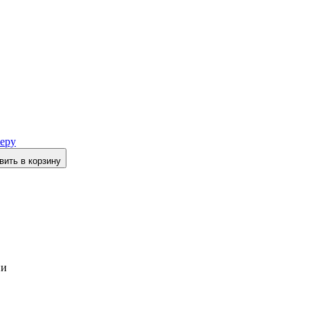
еру
вить в корзину
ии