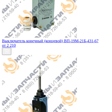
Выключатель конечный (концевой) ВП-19М-21Б-431-67
от 2 210