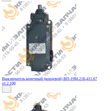
Выключатель конечный (концевой) ВП-19М-21Б-411.67
от 2 100