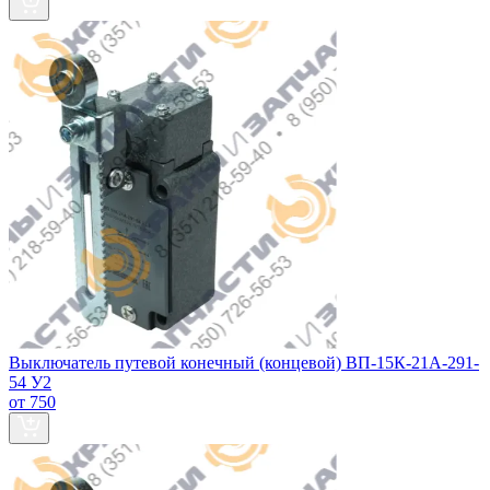
Выключатель путевой конечный (концевой) ВП-15К-21А-291-
54 У2
от 750