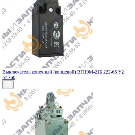
Выключатель конечный (концевой) ВП19М-21Б 222-65 У2
от 760