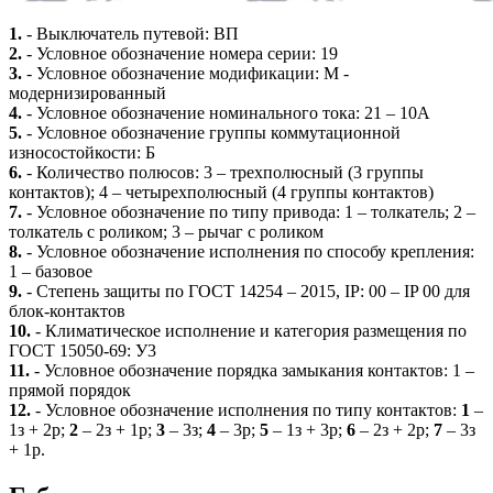
1.
- Выключатель путевой: ВП
2.
- Условное обозначение номера серии: 19
3.
- Условное обозначение модификации: М -
модернизированный
4.
- Условное обозначение номинального тока: 21 – 10А
5.
- Условное обозначение группы коммутационной
износостойкости: Б
6.
- Количество полюсов: 3 – трехполюсный (3 группы
контактов); 4 – четырехполюсный (4 группы контактов)
7.
- Условное обозначение по типу привода: 1 – толкатель; 2 –
толкатель с роликом; 3 – рычаг с роликом
8.
- Условное обозначение исполнения по способу крепления:
1 – базовое
9.
- Степень защиты по ГОСТ 14254 – 2015, IP: 00 – IP 00 для
блок-контактов
10.
- Климатическое исполнение и категория размещения по
ГОСТ 15050-69: У3
11.
- Условное обозначение порядка замыкания контактов: 1 –
прямой порядок
12.
- Условное обозначение исполнения по типу контактов:
1
–
1з + 2р;
2
– 2з + 1р;
3
– 3з;
4
– 3р;
5
– 1з + 3р;
6
– 2з + 2р;
7
– 3з
+ 1р.