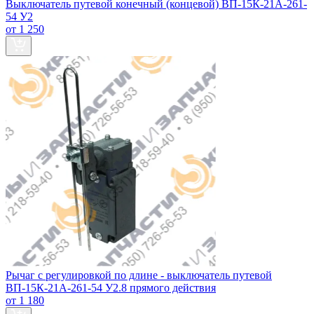
Выключатель путевой конечный (концевой) ВП-15К-21А-261-
54 У2
от 1 250
Рычаг с регулировкой по длине - выключатель путевой
ВП-15К-21А-261-54 У2.8 прямого действия
от 1 180