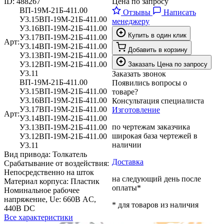
ID:
488267
Цена по запросу
ВП-19М-21Б-411.00
Отзывы
Написать
У3.15
ВП-19М-21Б-411.00
менеджеру
У3.16
ВП-19М-21Б-411.00
Купить в один клик
У3.17
ВП-19М-21Б-411.00
Арт:
У3.14
ВП-19М-21Б-411.00
Добавить в корзину
У3.13
ВП-19М-21Б-411.00
У3.12
ВП-19М-21Б-411.00
Заказать
Цена по запросу
У3.11
Заказать звонок
ВП-19М-21Б-411.00
Появились вопросы о
У3.15
ВП-19М-21Б-411.00
товаре?
У3.16
ВП-19М-21Б-411.00
Консультация специалиста
У3.17
ВП-19М-21Б-411.00
Изготовление
Арт:
У3.14
ВП-19М-21Б-411.00
по чертежам заказчика
У3.13
ВП-19М-21Б-411.00
широкая база чертежей в
У3.12
ВП-19М-21Б-411.00
наличии
У3.11
Вид привода:
Толкатель
Доставка
Срабатывание от воздействия:
Непосредственно на шток
на следующий день после
Материал корпуса:
Пластик
оплаты*
Номинальное рабочее
напряжение, Ue:
660В AC,
* для товаров из наличия
440В DC
Все характеристики