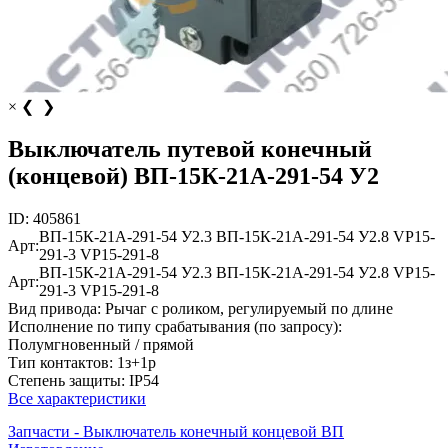
×
❮
❯
Выключатель путевой конечный
(концевой) ВП-15К-21А-291-54 У2
ID:
405861
ВП-15К-21А-291-54 У2.3
ВП-15К-21А-291-54 У2.8
VP15-
Арт:
291-3
VP15-291-8
ВП-15К-21А-291-54 У2.3
ВП-15К-21А-291-54 У2.8
VP15-
Арт:
291-3
VP15-291-8
Вид привода:
Рычаг с роликом, регулируемый по длине
Исполнение по типу срабатывания (по запросу):
Полумгновенный / прямой
Тип контактов:
1з+1р
Степень защиты:
IP54
Все характеристики
Запчасти - Выключатель конечный концевой ВП