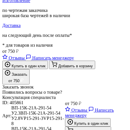
Изготовление
по чертежам заказчика
широкая база чертежей в наличии
Доставка
на следующий день после оплаты*
* для товаров из наличия
от
750
₽
Отзывы
Написать менеджеру
Купить в один клик
Добавить в корзину
Заказать
₽
от
750
Заказать звонок
Появились вопросы о товаре?
Консультация специалиста
ID:
405861
от
750
₽
ВП-15К-21А-291-54
Отзывы
Написать
У2.3
ВП-15К-21А-291-54
менеджеру
Арт:
У2.8
VP15-291-3
VP15-291-
8
Купить в один клик
ВП-15К-21А-291-54