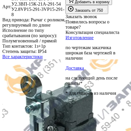
Добавить в корзину
У2.3
ВП-15К-21А-291-54
Арт:
У2.8
VP15-291-3
VP15-291-
₽
Заказать
от
750
8
Заказать звонок
Вид привода:
Рычаг с роликом,
Появились вопросы о
регулируемый по длине
товаре?
Исполнение по типу
Консультация специалиста
срабатывания (по запросу):
Изготовление
Полумгновенный / прямой
Тип контактов:
1з+1р
по чертежам заказчика
Степень защиты:
IP54
широкая база чертежей в
Все характеристики
наличии
Доставка
на следующий день после
оплаты*
* для товаров из наличия