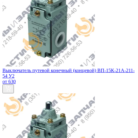
Выключатель путевой конечный (концевой) ВП-15К-21А-211-
54 У2
от 630