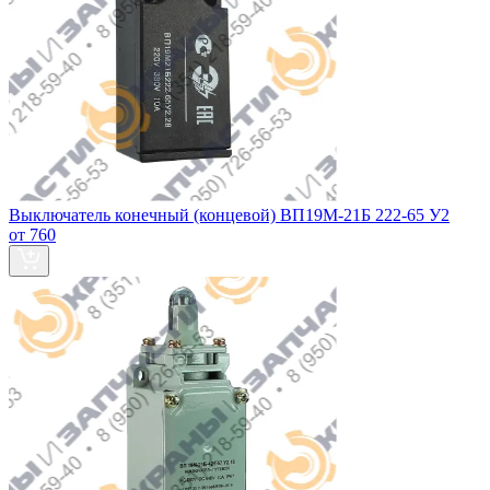
Выключатель конечный (концевой) ВП19М-21Б 222-65 У2
от 760