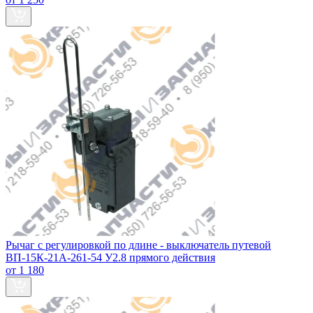
Рычаг с регулировкой по длине - выключатель путевой
ВП-15К-21А-261-54 У2.8 прямого действия
от 1 180