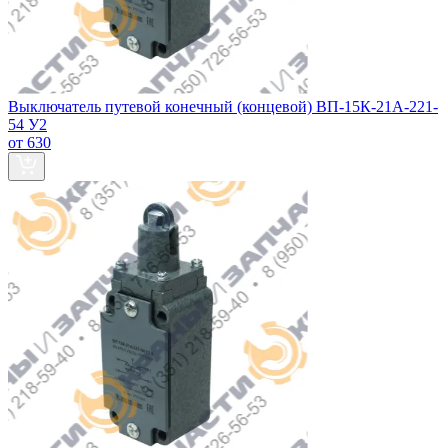
Выключатель путевой конечный (концевой) ВП-15К-21А-221-
54 У2
от 630