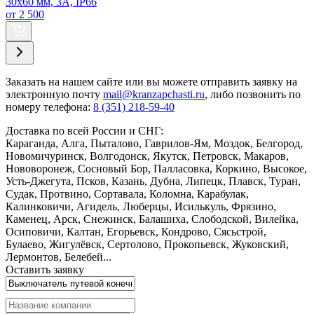
30х60 мм, 3А, IP66
от 2 500
Заказать
на нашем сайте или вы можете отправить заявку на
электронную почту
mail@kranzapchasti.ru
, либо позвонить по
номеру телефона:
8 (351) 218-59-40
Доставка по всей России и СНГ:
Караганда, Алга, Пыталово, Гаврилов-Ям, Моздок, Белгород,
Новомичуринск, Волгодонск, Якутск, Петровск, Макаров,
Нововоронеж, Сосновый Бор, Палласовка, Коркино, Высокое,
Усть-Джегута, Псков, Казань, Дубна, Липецк, Плавск, Туран,
Судак, Протвино, Сортавала, Коломна, Карабулак,
Калинковичи, Агидель, Люберцы, Исилькуль, Фрязино,
Каменец, Арск, Снежинск, Балашиха, Слободской, Вилейка,
Осиповичи, Калтан, Егорьевск, Кондрово, Сясьстрой,
Булаево, Жигулёвск, Сертолово, Прокопьевск, Жуковский,
Лермонтов, Белебей...
Оставить заявку