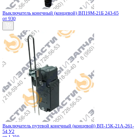
Выключатель конечный (концевой) ВП19М-21Б 243-65
от 930
Выключатель путевой конечный (концевой) ВП-15К-21А-261-
54 У2
от 1 250