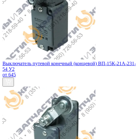
Выключатель путевой конечный (концевой) ВП-15К-21А-231-
54 У2
от 645