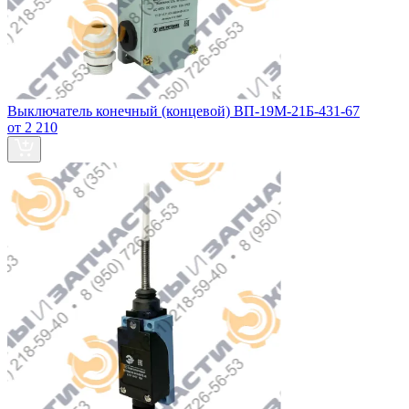
Выключатель конечный (концевой) ВП-19М-21Б-431-67
от 2 210