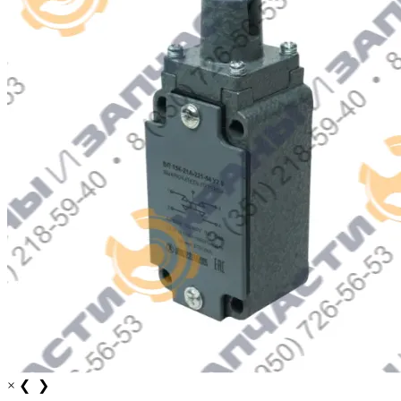
×
❮
❯