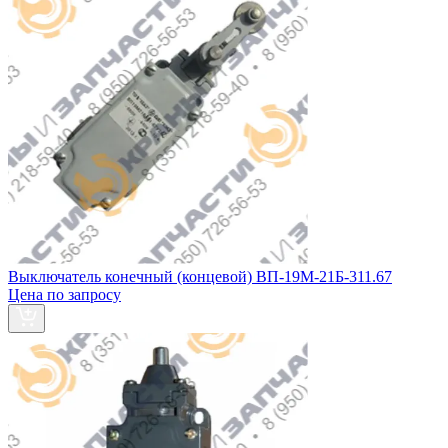
Выключатель конечный (концевой) ВП-19М-21Б-311.67
Цена по запросу