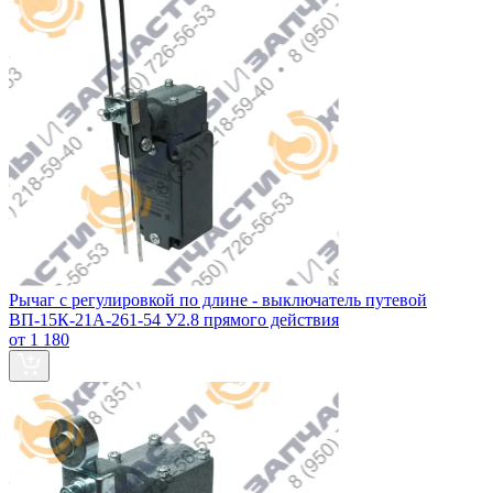
Рычаг с регулировкой по длине - выключатель путевой
ВП-15К-21А-261-54 У2.8 прямого действия
от 1 180