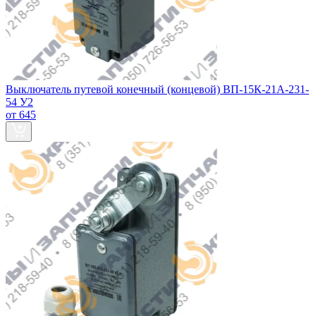
Выключатель путевой конечный (концевой) ВП-15К-21А-231-
54 У2
от 645