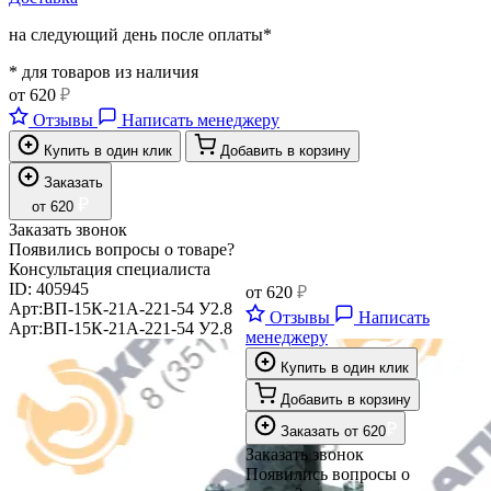
на следующий день после оплаты*
* для товаров из наличия
от
620
₽
Отзывы
Написать менеджеру
Купить в один клик
Добавить в корзину
Заказать
₽
от
620
Заказать звонок
Появились вопросы о товаре?
Консультация специалиста
ID:
405945
от
620
₽
Арт:
ВП-15К-21А-221-54 У2.8
Отзывы
Написать
Арт:
ВП-15К-21А-221-54 У2.8
менеджеру
Купить в один клик
Добавить в корзину
₽
Заказать
от
620
Заказать звонок
Появились вопросы о