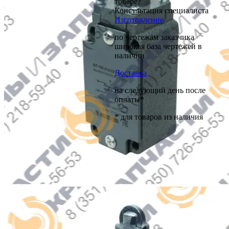
товаре?
Консультация специалиста
Изготовление
по чертежам заказчика
широкая база чертежей в
наличии
Доставка
на следующий день после
оплаты*
* для товаров из наличия