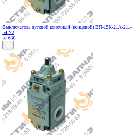
Выключатель путевой конечный (концевой) ВП-15К-21А-211-
54 У2
от 630