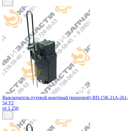
Выключатель путевой конечный (концевой) ВП-15К-21А-261-
54 У2
от 1 250