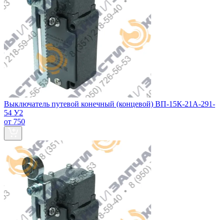
Выключатель путевой конечный (концевой) ВП-15К-21А-291-
54 У2
от 750