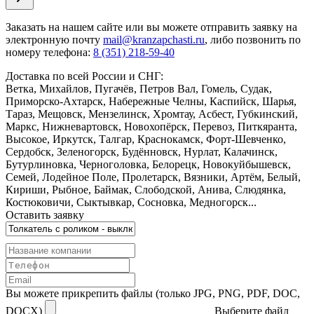
Заказать
на нашем сайте или вы можете отправить заявку на
электронную почту
mail@kranzapchasti.ru
, либо позвонить по
номеру телефона:
8 (351) 218-59-40
Доставка по всей России и СНГ:
Ветка, Михайлов, Пугачёв, Петров Вал, Гомель, Судак,
Приморско-Ахтарск, Набережные Челны, Каспийск, Шарья,
Тараз, Мещовск, Мензелинск, Хромтау, Асбест, Губкинский,
Маркс, Нижневартовск, Новохопёрск, Перевоз, Питкяранта,
Высокое, Иркутск, Талгар, Краснокамск, Форт-Шевченко,
Сердобск, Зеленогорск, Будённовск, Нурлат, Калачинск,
Бутурлиновка, Черноголовка, Белорецк, Новокуйбышевск,
Семей, Лодейное Поле, Пролетарск, Вязники, Артём, Белый,
Кириши, Рыбное, Баймак, Слободской, Анива, Слюдянка,
Костюковичи, Сыктывкар, Сосновка, Медногорск...
Оставить заявку
Вы можете прикрепить файлы (только JPG, PNG, PDF, DOC,
DOCX)
Выберите файл