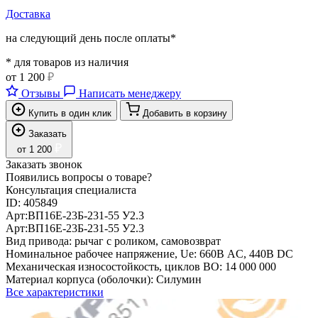
Доставка
на следующий день после оплаты*
* для товаров из наличия
от
1 200
₽
Отзывы
Написать менеджеру
Купить в один клик
Добавить в корзину
Заказать
₽
от
1 200
Заказать звонок
Появились вопросы о товаре?
Консультация специалиста
ID:
405849
Арт:
ВП16Е-23Б-231-55 У2.3
Арт:
ВП16Е-23Б-231-55 У2.3
Вид привода:
рычаг с роликом, самовозврат
Номинальное рабочее напряжение, Ue:
660В AC, 440В DC
Механическая износостойкость, циклов ВО:
14 000 000
Материал корпуса (оболочки):
Силумин
Все характеристики