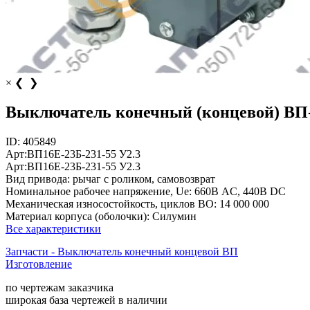
×
❮
❯
Выключатель конечный (концевой) ВП-
ID:
405849
Арт:
ВП16Е-23Б-231-55 У2.3
Арт:
ВП16Е-23Б-231-55 У2.3
Вид привода:
рычаг с роликом, самовозврат
Номинальное рабочее напряжение, Ue:
660В AC, 440В DC
Механическая износостойкость, циклов ВО:
14 000 000
Материал корпуса (оболочки):
Силумин
Все характеристики
Запчасти - Выключатель конечный концевой ВП
Изготовление
по чертежам заказчика
широкая база чертежей в наличии