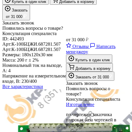
Купить в один клик
Добавить в корзину
Заказать
₽
от
31 000
Заказать звонок
Появились вопросы о товаре?
Консультация специалиста
ID:
442493
от
31 000
₽
Арт:
К-100
БЦЖИ.687281.507
Отзывы
Написать
Арт:
К-100
БЦЖИ.687281.507
менеджеру
Размеры:
180х120х30 мм
Масса:
200 г ± 2%
Купить в один клик
Номинальный ток на выходе,
Добавить в корзину
А:
4
Напряжение на измерительном
₽
Заказать
от
31 000
входе, В:
230/400
Заказать звонок
Все характеристики
Появились вопросы о
товаре?
Консультация специалиста
Изготовление
по чертежам заказчика
широкая база чертежей в
наличии