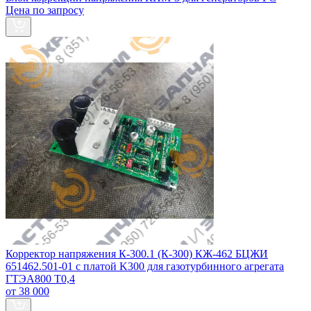
Цена по запросу
Корректор напряжения К‑300.1 (К‑300) КЖ-462 БЦЖИ
651462.501-01 с платой K300 для газотурбинного агрегата
ГТЭА800 Т0,4
от 38 000