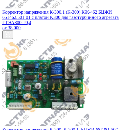
Корректор напряжения К‑300.1 (К‑300) КЖ-462 БЦЖИ
651462.501-01 с платой K300 для газотурбинного агрегата
ГТЭА800 Т0,4
от 38 000
Корректор напряжения К-200, К-200.1, БЦЖИ 687281.507