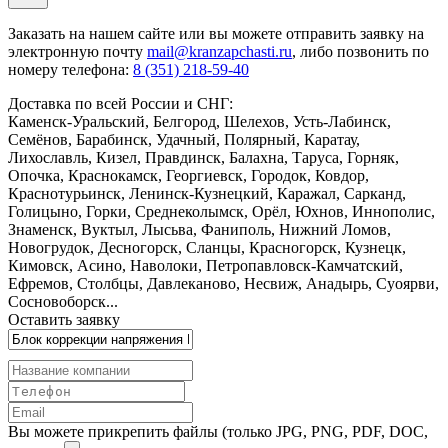
Заказать
на нашем сайте или вы можете отправить заявку на
электронную почту
mail@kranzapchasti.ru
, либо позвонить по
номеру телефона:
8 (351) 218-59-40
Доставка по всей России и СНГ:
Каменск-Уральский, Белгород, Шелехов, Усть-Лабинск,
Семёнов, Барабинск, Удачный, Полярный, Каратау,
Лихославль, Кизел, Правдинск, Балахна, Таруса, Горняк,
Опочка, Краснокамск, Георгиевск, Городок, Ковдор,
Краснотурьинск, Ленинск-Кузнецкий, Каражал, Сарканд,
Голицыно, Горки, Среднеколымск, Орёл, Юхнов, Иннополис,
Знаменск, Вуктыл, Лысьва, Фаниполь, Нижний Ломов,
Новогрудок, Десногорск, Сланцы, Красногорск, Кузнецк,
Кимовск, Асино, Наволоки, Петропавловск-Камчатский,
Ефремов, Столбцы, Давлеканово, Несвиж, Анадырь, Суоярви,
Сосновоборск...
Оставить заявку
Вы можете прикрепить файлы (только JPG, PNG, PDF, DOC,